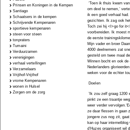
‘Toen ik thuis kwam van
Prinsen en Koningen in de Kempen
om deel te nemen,’ verte
Santiago
ik een goed verhaal had.
Schaatsers in de kempen
gezichten. Ik zag ook he
Schrijvende Kempenaren
Toch zei hij <I>go for it
sportieve kempenaren
voorbereiden. Ik moest m
steen voor steen
de eerste trainingskilome
tonpraters
Mijn vader en broer Daa
Tumaini
4000 deelnemers zat snel 
Verduurzamen
gesteld om twee maal de
verenigingen
Winnen bocht en ook de d
verhaal vertellingen
Nederlanders glorieerden 
Verzamelaars
weken voor de echter tou
Vrijthof-Vrijthof
vrome Kempenaren
Doelen
wonen in Hulsel
Zorgen om de zorg
’Ik zou zelf graag 1200 
pinkt ze een traantje weg
weer verder vervolgen.
‘E
ze daar flessen in gaan 
jongere zus nog zit, gaa
kan op haar internetblog
d’Huzes organiseert wil d