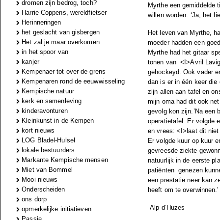
dromen zijn bedrog, toch?
Myrthe een gemiddelde ti
Harrie Coppens, wereldfietser
willen worden. ‘Ja, het l
Herinneringen
het geslacht van gisbergen
Het leven van Myrthe, ha
Het zal je maar overkomen
moeder hadden een goede
in het spoor van
Myrthe had het gitaar sp
kanjer
tonen van
<I>Avril Lavi
Kempenaer tot over de grens
gehockeyd. Ook vader en
Kempenaren rond de eeuwwisseling
dan is er in één keer di
Kempische natuur
zijn allen aan tafel en o
kerk en samenleving
mijn oma had dit ook net
kinderavonturen
gevolg kon zijn.’
Na een b
Kleinkunst in de Kempen
operatietafel. Er volgde
kort nieuws
en vrees: <I>laat dit nie
LOG Bladel-Hulsel
Er volgde kuur op kuur en
lokale bestuurders
gevreesde ziekte gewonn
Markante Kempische mensen
natuurlijk in de eerste 
Miet van Bommel
patiënten
genezen kunnen
Mooi nieuws
een prestatie neer kan ze
Onderscheiden
heeft om te overwinnen.’
ons dorp
Alp d’Huzes
opmerkelijke initiatieven
Passie