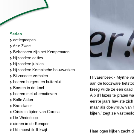
Series
actiegroepen
Arie Zwart
Bekenaren zijn net Kempenaren
bijzondere acties
bijzondere jubilea
bijzondere Kempische bouwwerken
Bijzondere verhalen
Hilvarenbeek - Myrthe va
boeren burgers en buitenlui
aan de loodzware fietst
Boeren in de knel
kreeg wilde ze een daad
boeren met alternatieven
Alp d’Huzes te praten wa
Bolle Akker
eerste jaars haviste zic
Brandweer
maar als doelvrouw van h
Crisis in tijden van Corona
bijten,’ zegt ze vastbesl
De Wederloop
dieren in de Kempen
Dit moest ik ff kwijt
Haar ogen kijken zacht d