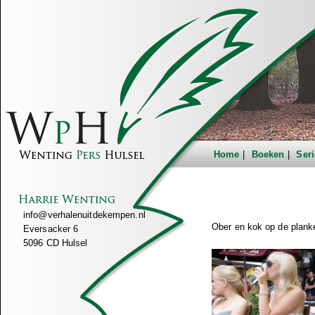
Home
Boeken
Seri
info@verhalenuitdekempen.nl
Ober en kok op de plank
Eversacker 6
5096 CD Hulsel