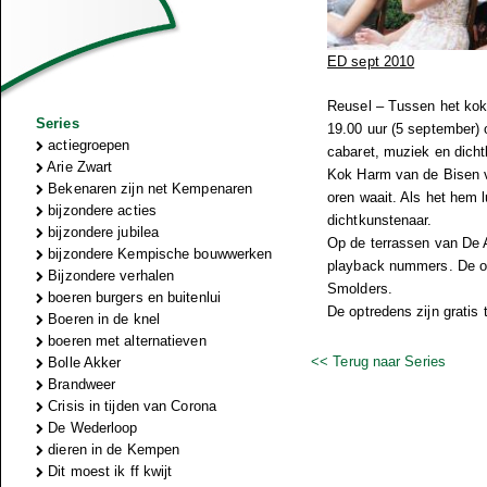
ED sept 2010
Reusel – Tussen het ko
Series
19.00 uur (5 september) 
actiegroepen
cabaret, muziek en dich
Arie Zwart
Kok Harm van de Bisen v
Bekenaren zijn net Kempenaren
oren waait. Als het hem l
bijzondere acties
dichtkunstenaar.
bijzondere jubilea
Op de terrassen van De A
bijzondere Kempische bouwwerken
playback nummers. De o
Bijzondere verhalen
Smolders.
boeren burgers en buitenlui
De optredens zijn gratis 
Boeren in de knel
boeren met alternatieven
<< Terug naar Series
Bolle Akker
Brandweer
Crisis in tijden van Corona
De Wederloop
dieren in de Kempen
Dit moest ik ff kwijt