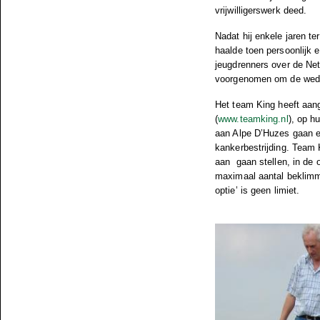
vrijwilligerswerk deed.
Nadat hij enkele jaren te
haalde toen persoonlijk 
jeugdrenners over de Net
voorgenomen om de wedst
Het team King heeft aange
(
www.teamking.nl
), op h
aan Alpe D’Huzes gaan er
kankerbestrijding. Team
aan
gaan stellen, in de
maximaal aantal beklimm
optie’ is geen limiet.