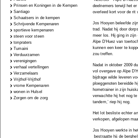
Prinsen en Koningen in de Kempen
deelnemers terwijl het e
Santiago
overleed kort voor de rit
Schaatsers in de kempen
Jos Hooyen beleefde zijn
Schrijvende Kempenaren
trad. Nadat hij door dor
sportieve kempenaren
meer los. Hij ging in zi
steen voor steen
Alpe D’Huez van toertoch
tonpraters
kunnen een keer te koppel
Tumaini
zou treffen.
Verduurzamen
verenigingen
Nadat in oktober 2009 dui
verhaal vertellingen
vol overgave op Alpe D’H
Verzamelaars
bijdrage wilde leveren vo
Vrijthof-Vrijthof
ploeggenoten bereidde hij
vrome Kempenaren
hometrainer in zijn hui
wonen in Hulsel
verwachtte hij het nog t
Zorgen om de zorg
tandem,’ riep hij nog.
Het lot besliste echter a
verkopen, afgelopen maa
Jos Hooyen werkte in het
bestraatte hij de berghel