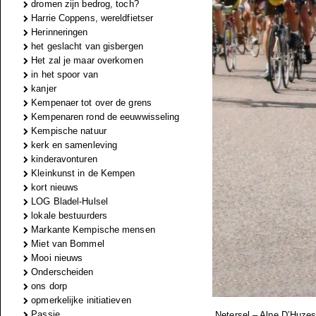
dromen zijn bedrog, toch?
Harrie Coppens, wereldfietser
Herinneringen
het geslacht van gisbergen
Het zal je maar overkomen
in het spoor van
kanjer
Kempenaer tot over de grens
Kempenaren rond de eeuwwisseling
Kempische natuur
kerk en samenleving
kinderavonturen
Kleinkunst in de Kempen
kort nieuws
LOG Bladel-Hulsel
lokale bestuurders
Markante Kempische mensen
Miet van Bommel
Mooi nieuws
Onderscheiden
ons dorp
opmerkelijke initiatieven
Passie
Netersel – Alpe D’Huzes,