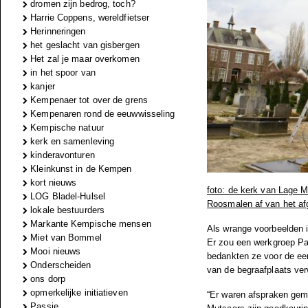
dromen zijn bedrog, toch?
Harrie Coppens, wereldfietser
Herinneringen
het geslacht van gisbergen
Het zal je maar overkomen
in het spoor van
kanjer
Kempenaer tot over de grens
Kempenaren rond de eeuwwisseling
Kempische natuur
kerk en samenleving
kinderavonturen
Kleinkunst in de Kempen
kort nieuws
foto: de kerk van Lage M
LOG Bladel-Hulsel
Roosmalen af van het a
lokale bestuurders
Markante Kempische mensen
Als wrange voorbeelden 
Miet van Bommel
Er zou een werkgroep Pa
Mooi nieuws
bedankten ze voor de eer
Onderscheiden
van de begraafplaats ver
ons dorp
opmerkelijke initiatieven
“Er waren afspraken gem
Passie