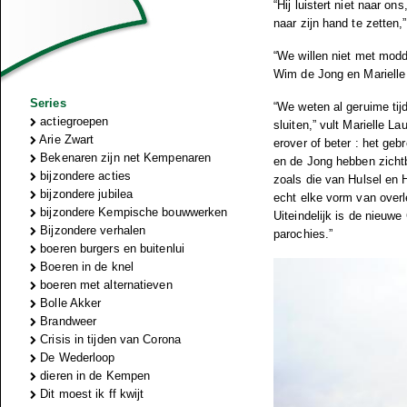
“Hij luistert niet naar o
naar zijn hand te zetten,”
“We willen niet met modd
Wim de Jong en Marielle 
Series
“We weten al geruime tij
actiegroepen
sluiten,” vult Marielle L
Arie Zwart
erover of beter : het geb
Bekenaren zijn net Kempenaren
en de Jong hebben zicht
bijzondere acties
zoals die van Hulsel en 
bijzondere jubilea
echt elke vorm van over
bijzondere Kempische bouwwerken
Uiteindelijk is de nieuw
Bijzondere verhalen
parochies.”
boeren burgers en buitenlui
Boeren in de knel
boeren met alternatieven
Bolle Akker
Brandweer
Crisis in tijden van Corona
De Wederloop
dieren in de Kempen
Dit moest ik ff kwijt