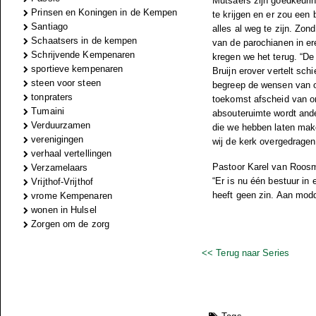
Mutsaers zijn goedkeurin
Prinsen en Koningen in de Kempen
te krijgen en er zou ee
Santiago
alles al weg te zijn. Zon
Schaatsers in de kempen
van de parochianen in er
Schrijvende Kempenaren
kregen we het terug. “De
sportieve kempenaren
Bruijn erover vertelt sch
steen voor steen
begreep de wensen van o
tonpraters
toekomst afscheid van o
Tumaini
absouteruimte wordt ande
Verduurzamen
die we hebben laten make
verenigingen
wij de kerk overgedragen
verhaal vertellingen
Pastoor Karel van Roosmal
Verzamelaars
“Er is nu één bestuur in 
Vrijthof-Vrijthof
heeft geen zin. Aan mod
vrome Kempenaren
wonen in Hulsel
Zorgen om de zorg
<< Terug naar Series