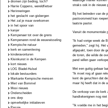
waardige manier kunnen g
dromen zijn bedrog, toch?
straks ook in de nieuwe 
Harrie Coppens, wereldfietser
Herinneringen
Bij het betreden van de 
het geslacht van gisbergen
pastoorsmeid kan roepen,”
Het zal je maar overkomen
laatste pastor.
in het spoor van
kanjer
Vanuit de monumentale pa
Kempenaer tot over de grens
Kempenaren rond de eeuwwisseling
“Ik had vorige week de 
Kempische natuur
gemeden," zegt hij. Het v
kerk en samenleving
afgepakt, toen door de g
kinderavonturen
de toren, die wilde de o
Kleinkunst in de Kempen
pand willen gaan verkopen
kort nieuws
Met een guitig gebaar laa
LOG Bladel-Hulsel
“Ik moet nog af gaan reke
lokale bestuurders
kent de geruchten dat de
Markante Kempische mensen
maar hij heeft dat in de 
Miet van Bommel
Mooi nieuws
De verkoop van de kerk 
Onderscheiden
handtekenignen nog niet 
ons dorp
opmerkelijke initiatieven
"Ik voelde me in het beg
Passie