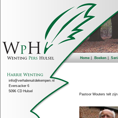
Home
Boeken
Seri
info@verhalenuitdekempen.nl
Eversacker 6
5096 CD Hulsel
Pastoor Wouters telt zij