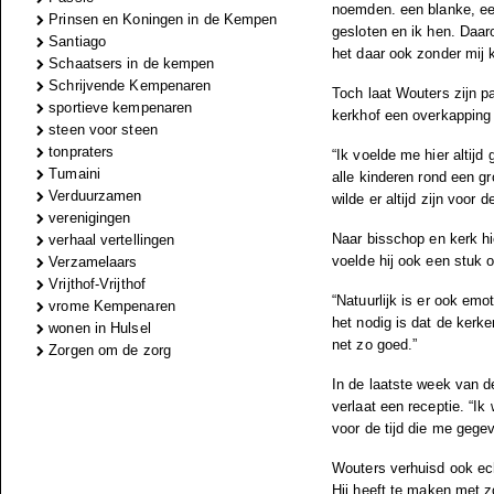
noemden. een blanke, ee
Prinsen en Koningen in de Kempen
gesloten en ik hen. Daar
Santiago
het daar ook zonder mij 
Schaatsers in de kempen
Schrijvende Kempenaren
Toch laat Wouters zijn p
sportieve kempenaren
kerkhof een overkapping
steen voor steen
tonpraters
“Ik voelde me hier altijd
Tumaini
alle kinderen rond een gr
Verduurzamen
wilde er altijd zijn voor 
verenigingen
Naar bisschop en kerk hi
verhaal vertellingen
voelde hij ook een stuk 
Verzamelaars
Vrijthof-Vrijthof
“Natuurlijk is er ook emo
vrome Kempenaren
het nodig is dat de kerke
wonen in Hulsel
net zo goed.”
Zorgen om de zorg
In de laatste week van de
verlaat een receptie. “I
voor de tijd die me gegev
Wouters verhuisd ook ec
Hij heeft te maken met zo