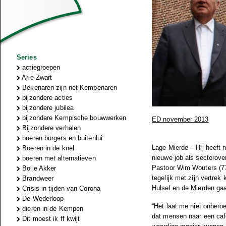
Series
actiegroepen
Arie Zwart
Bekenaren zijn net Kempenaren
bijzondere acties
bijzondere jubilea
bijzondere Kempische bouwwerken
ED november 2013
Bijzondere verhalen
boeren burgers en buitenlui
Lage Mierde – Hij heeft n
Boeren in de knel
nieuwe job als sectorove
boeren met alternatieven
Pastoor Wim Wouters (77) 
Bolle Akker
tegelijk met zijn vertrek
Brandweer
Hulsel en de Mierden gaa
Crisis in tijden van Corona
De Wederloop
“Het laat me niet onberoe
dieren in de Kempen
dat mensen naar een caf
Dit moest ik ff kwijt