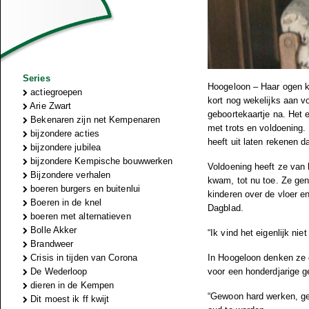
Series
Hoogeloon – Haar ogen ki
actiegroepen
kort nog wekelijks aan v
Arie Zwart
geboortekaartje na. Het 
Bekenaren zijn net Kempenaren
met trots en voldoening. 
bijzondere acties
heeft uit laten rekenen da
bijzondere jubilea
bijzondere Kempische bouwwerken
Voldoening heeft ze van 
Bijzondere verhalen
kwam, tot nu toe. Ze gen
boeren burgers en buitenlui
kinderen over de vloer e
Boeren in de knel
Dagblad.
boeren met alternatieven
Bolle Akker
“Ik vind het eigenlijk ni
Brandweer
In Hoogeloon denken ze d
Crisis in tijden van Corona
voor een honderdjarige g
De Wederloop
dieren in de Kempen
“Gewoon hard werken, ge
Dit moest ik ff kwijt