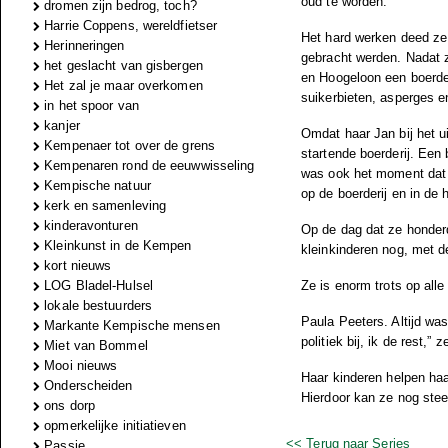
oud te worden.
dromen zijn bedrog, toch?
Harrie Coppens, wereldfietser
Het hard werken deed ze 
Herinneringen
gebracht werden. Nadat 
het geslacht van gisbergen
en Hoogeloon een boerde
Het zal je maar overkomen
suikerbieten, asperges 
in het spoor van
kanjer
Omdat haar Jan bij het u
Kempenaer tot over de grens
startende boerderij. Een
Kempenaren rond de eeuwwisseling
was ook het moment dat 
Kempische natuur
op de boerderij en in de
kerk en samenleving
kinderavonturen
Op de dag dat ze honderd
Kleinkunst in de Kempen
kleinkinderen nog, met de
kort nieuws
Ze is enorm trots op alle
LOG Bladel-Hulsel
lokale bestuurders
Paula Peeters. Altijd was
Markante Kempische mensen
politiek bij, ik de rest,”
Miet van Bommel
Mooi nieuws
Haar kinderen helpen haa
Onderscheiden
Hierdoor kan ze nog stee
ons dorp
opmerkelijke initiatieven
<< Terug naar Series
Passie