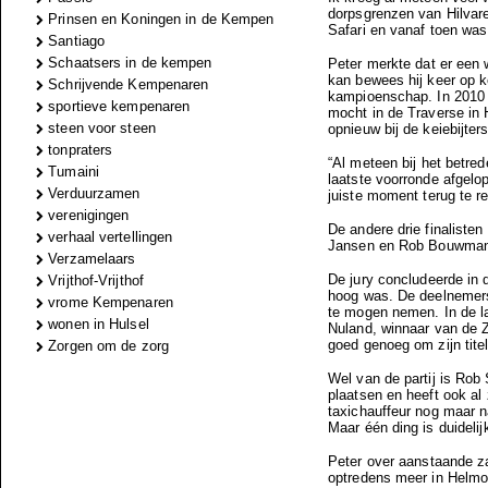
dorpsgrenzen van Hilvare
Prinsen en Koningen in de Kempen
Safari en vanaf toen was 
Santiago
Schaatsers in de kempen
Peter merkte dat er een w
kan bewees hij keer op k
Schrijvende Kempenaren
kampioenschap. In 2010 kr
sportieve kempenaren
mocht in de Traverse in 
steen voor steen
opnieuw bij de keiebijter
tonpraters
“Al meteen bij het betred
Tumaini
laatste voorronde afgelo
Verduurzamen
juiste moment terug te re
verenigingen
De andere drie finalisten
verhaal vertellingen
Jansen en Rob Bouwman. V
Verzamelaars
De jury concludeerde in 
Vrijthof-Vrijthof
hoog was. De deelnemers 
vrome Kempenaren
te mogen nemen.
In de 
wonen in Hulsel
Nuland, winnaar van de Zi
goed genoeg om zijn tite
Zorgen om de zorg
Wel van de partij is Ro
plaatsen en heeft ook a
taxichauffeur nog maar n
Maar één ding is duidelijk
Peter over aanstaande za
optredens meer in Helmo