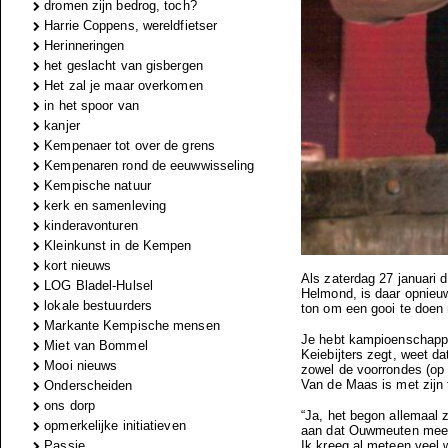
dromen zijn bedrog, toch?
Harrie Coppens, wereldfietser
Herinneringen
het geslacht van gisbergen
Het zal je maar overkomen
in het spoor van
kanjer
Kempenaer tot over de grens
Kempenaren rond de eeuwwisseling
Kempische natuur
kerk en samenleving
kinderavonturen
Kleinkunst in de Kempen
kort nieuws
Als zaterdag 27 januari d
LOG Bladel-Hulsel
Helmond, is daar opnieuw
lokale bestuurders
ton om een gooi te doen 
Markante Kempische mensen
Je hebt kampioenschapp
Miet van Bommel
Keiebijters zegt, weet da
Mooi nieuws
zowel de voorrondes (op z
Van de Maas is met zijn 
Onderscheiden
ons dorp
“Ja, het begon allemaal z
opmerkelijke initiatieven
aan dat Ouwmeuten mee d
Passie
Ik kreeg al meteen veel 