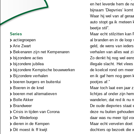
en het leverde hem de na
bijnaam ‘Diepvries’ komt 
Waar hij wel van af gera
auto stopt ga ik meteen 
beetje stil”.
Series
Maar echt stilzitten kan
actiegroepen
al branden en in de loop 
Arie Zwart
geld, de wens van ieders
Bekenaren zijn net Kempenaren
verhalen van alles wat zi
bijzondere acties
Zo denkt hij nog wel ee
bijzondere jubilea
illegale slacht. Het vlee
bijzondere Kempische bouwwerken
de koelcel rond om meer b
Bijzondere verhalen
en ik gaf hem nog geen k
boeren burgers en buitenlui
pootjes af.”
Boeren in de knel
Maar toch laat een jaar z
boeren met alternatieven
lichtjes af onder zijn he
Bolle Akker
wandelen; dat red ik nu ni
Brandweer
De oude diepvries staat e
Crisis in tijden van Corona
deze nu buiten gehouden
De Wederloop
daar was nu meer tijd voor
dieren in de Kempen
Maar echt vervelen doet P
Dit moest ik ff kwijt
dochters op bezoek die w