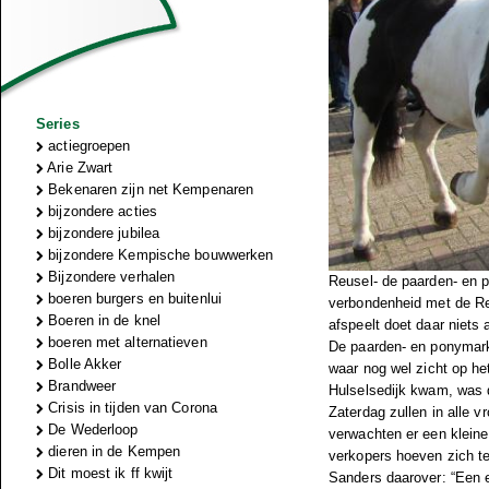
Series
actiegroepen
Arie Zwart
Bekenaren zijn net Kempenaren
bijzondere acties
bijzondere jubilea
bijzondere Kempische bouwwerken
Bijzondere verhalen
Reusel- de paarden- en 
boeren burgers en buitenlui
verbondenheid met de R
Boeren in de knel
afspeelt doet daar niets
boeren met alternatieven
De paarden- en ponymar
Bolle Akker
waar nog wel zicht op he
Brandweer
Hulselsedijk kwam, was d
Crisis in tijden van Corona
Zaterdag zullen in alle 
De Wederloop
verwachten er een klein
dieren in de Kempen
verkopers hoeven zich te
Dit moest ik ff kwijt
Sanders daarover: “Een e