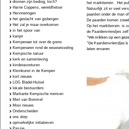
dromen zijn bedrog, toch?
het marktterrein.
Het pub
Harrie Coppens, wereldfietser
Natuurlijk zit er veel ver
Herinneringen
paarden onder de man of
het geslacht van gisbergen
De paarden komen zowel 
Het zal je maar overkomen
Op het marktterrein
is o
in het spoor van
de Paardenvriendjes zel
kanjer
“We mikken op een gezell
Kempenaer tot over de grens
“De Paardenvriendjes is
Kempenaren rond de eeuwwisseling
laten ervaren
Kempische natuur
kerk en samenleving
kinderavonturen
Kleinkunst in de Kempen
kort nieuws
LOG Bladel-Hulsel
lokale bestuurders
Markante Kempische mensen
Miet van Bommel
Mooi nieuws
Onderscheiden
ons dorp
opmerkelijke initiatieven
Passie