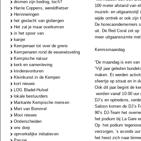
dromen zijn bedrog, toch?
100 meter afstand van el
Harrie Coppens, wereldfietser
muziek- en uitgaansstijl 
Herinneringen
wijde omtrek er ook zijn 
het geslacht van gisbergen
De horecaondernemers sp
Het zal je maar overkomen
uit. De Red Coral zet op
in het spoor van
meer uitgaansruimte met 
kanjer
Kempenaer tot over de grens
Kermismaandag
Kempenaren rond de eeuwwisseling
Kempische natuur
“De maandag is een van d
kerk en samenleving
“Vijf jaar geleden bunde
kinderavonturen
maken. Er werden activit
Kleinkunst in de Kempen
sfeertje op straat en in 
kort nieuws
Ook dit jaar begint de ke
LOG Bladel-Hulsel
worden vanaf 10.00 uur 
lokale bestuurders
DJ’s en optredens, verde
Markante Kempische mensen
Saloon komen de DJ’s Fr
Miet van Bommel
90’s DJ-Team het overnem
Mooi nieuws
het podium bij La Gare 
Onderscheiden
Op
het podium tegenover
ons dorp
verzorgen, ’s avonds uur
opmerkelijke initiatieven
het feest zich naar binn
Passie