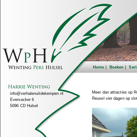
Home
Boeken
Seri
Meer dan attracties op 
info@verhalenuitdekempen.nl
Reusel vier dagen op slo
Eversacker 6
5096 CD Hulsel