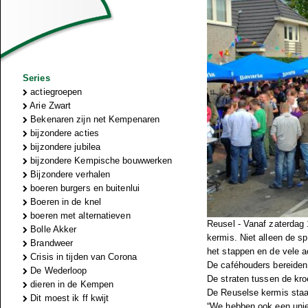
Series
actiegroepen
Arie Zwart
Bekenaren zijn net Kempenaren
bijzondere acties
bijzondere jubilea
bijzondere Kempische bouwwerken
Bijzondere verhalen
boeren burgers en buitenlui
Boeren in de knel
boeren met alternatieven
Reusel - Vanaf zaterdag 
Bolle Akker
kermis. Niet alleen de sp
Brandweer
het stappen en de vele a
Crisis in tijden van Corona
De caféhouders bereiden 
De Wederloop
De straten tussen de kroe
dieren in de Kempen
De Reuselse kermis staat
Dit moest ik ff kwijt
“We hebben ook een uniek