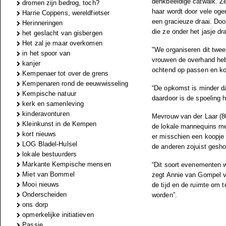
denkbeeldige catwalk. Z
dromen zijn bedrog, toch?
haar wordt door vele og
Harrie Coppens, wereldfietser
een gracieuze draai. Door
Herinneringen
die ze onder het jasje d
het geslacht van gisbergen
Het zal je maar overkomen
"We organiseren dit twee
in het spoor van
vrouwen de overhand hebb
kanjer
ochtend op passen en ko
Kempenaer tot over de grens
Kempenaren rond de eeuwwisseling
“De opkomst is minder dan
Kempische natuur
daardoor is de spoeling h
kerk en samenleving
kinderavonturen
Mevrouw van der Laar (80
Kleinkunst in de Kempen
de lokale mannequins met
kort nieuws
er misschien een koopje b
LOG Bladel-Hulsel
de anderen zojuist gesho
lokale bestuurders
Markante Kempische mensen
“Dit soort evenementen w
Miet van Bommel
zegt Annie van Gompel v
Mooi nieuws
de tijd en de ruimte om 
Onderscheiden
worden”.
ons dorp
opmerkelijke initiatieven
Passie