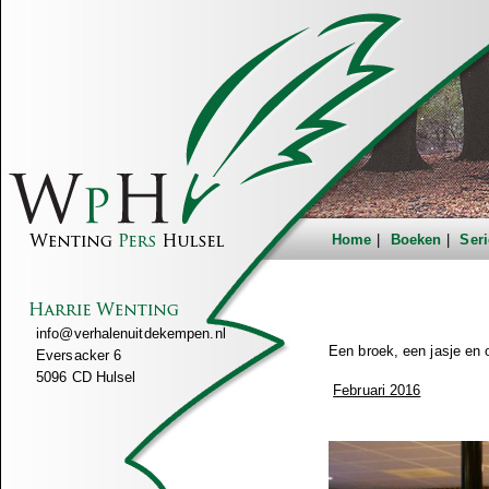
Home
Boeken
Seri
info@verhalenuitdekempen.nl
Een broek, een jasje en o
Eversacker 6
5096 CD Hulsel
Februari 2016