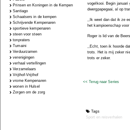
vogelkooi. Begin januari
Prinsen en Koningen in de Kempen
dwergpapegaai, al op tran
Santiago
Schaatsers in de kempen
,,Ik weet dan dat ik ze 
Schrijvende Kempenaren
het kampioenschap voor 
sportieve kempenaren
steen voor steen
Roger is lid van de Beer
tonpraters
Tumaini
,,Echt, toen ik hoorde d
Verduurzamen
trots. Het is mij zeker n
verenigingen
trots er zeker.
verhaal vertellingen
Verzamelaars
Vrijthof-Vrijthof
vrome Kempenaren
<< Terug naar Series
wonen in Hulsel
Zorgen om de zorg
Tags
Sport en reisverhalen