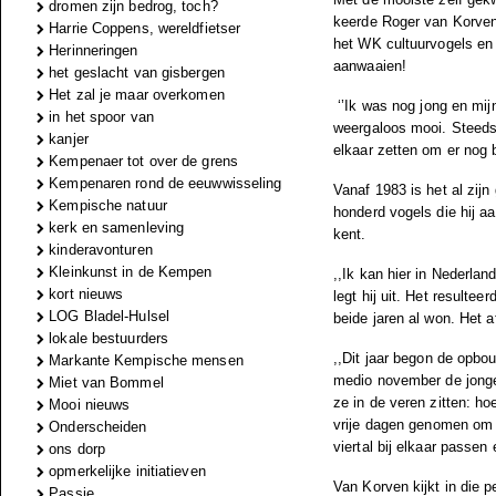
dromen zijn bedrog, toch?
keerde Roger van Korven 
Harrie Coppens, wereldfietser
het WK cultuurvogels en 
Herinneringen
aanwaaien!
het geslacht van gisbergen
Het zal je maar overkomen
‘’Ik was nog jong en mi
in het spoor van
weergaloos mooi. Steeds
kanjer
elkaar zetten om er nog 
Kempenaer tot over de grens
Kempenaren rond de eeuwwisseling
Vanaf 1983 is het al zij
Kempische natuur
honderd vogels die hij a
kerk en samenleving
kent.
kinderavonturen
Kleinkunst in de Kempen
,,Ik kan hier in Nederla
kort nieuws
legt hij uit. Het resulte
LOG Bladel-Hulsel
beide jaren al won. Het a
lokale bestuurders
,,Dit jaar begon de opbo
Markante Kempische mensen
medio november de jongen
Miet van Bommel
ze in de veren zitten: ho
Mooi nieuws
vrije dagen genomen om b
Onderscheiden
viertal bij elkaar passe
ons dorp
opmerkelijke initiatieven
Van Korven kijkt in die p
Passie