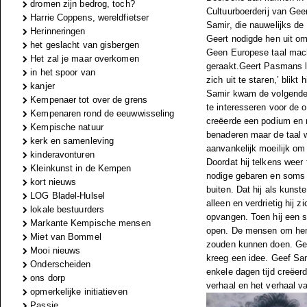
dromen zijn bedrog, toch?
Cultuurboerderij van Gee
Harrie Coppens, wereldfietser
Samir, die nauwelijks de 
Herinneringen
Geert nodigde hen uit o
het geslacht van gisbergen
Geen Europese taal mach
Het zal je maar overkomen
geraakt.Geert Pasmans li
in het spoor van
zich uit te staren,’ blikt h
kanjer
Samir kwam de volgende 
Kempenaer tot over de grens
te interesseren voor de 
Kempenaren rond de eeuwwisseling
creëerde een podium en 
Kempische natuur
benaderen maar de taal w
kerk en samenleving
aanvankelijk moeilijk om 
kinderavonturen
Doordat hij telkens weer
Kleinkunst in de Kempen
nodige gebaren en soms h
kort nieuws
buiten. Dat hij als kuns
LOG Bladel-Hulsel
alleen en verdrietig hij 
lokale bestuurders
opvangen. Toen hij een 
Markante Kempische mensen
open. De mensen om hem 
Miet van Bommel
zouden kunnen doen. Gee
Mooi nieuws
kreeg een idee. Geef Sam
Onderscheiden
enkele dagen tijd creëerd
ons dorp
verhaal en het verhaal va
opmerkelijke initiatieven
Passie