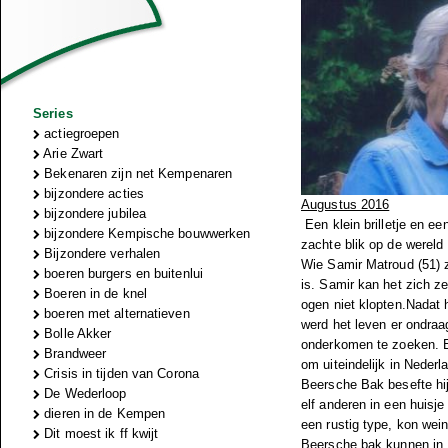
Series
actiegroepen
Arie Zwart
Bekenaren zijn net Kempenaren
bijzondere acties
Augustus 2016
bijzondere jubilea
Een klein brilletje en een
bijzondere Kempische bouwwerken
zachte blik op de werel
Bijzondere verhalen
Wie Samir Matroud (51) z
boeren burgers en buitenlui
is. Samir kan het zich ze
Boeren in de knel
ogen niet klopten.Nadat h
boeren met alternatieven
werd het leven er ondraag
Bolle Akker
onderkomen te zoeken. Er
Brandweer
om uiteindelijk in Neder
Crisis in tijden van Corona
Beersche Bak besefte hij
De Wederloop
elf anderen in een huisje 
dieren in de Kempen
een rustig type, kon wein
Dit moest ik ff kwijt
Beersche bak kunnen in 