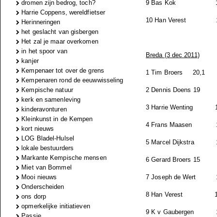
dromen zijn bedrog, toch?
9 Bas Kok
Harrie Coppens, wereldfietser
10 Han Verest
Herinneringen
het geslacht van gisbergen
Het zal je maar overkomen
in het spoor van
Breda (3 dec 2011)
kanjer
Kempenaer tot over de grens
1 Tim Broers
20,1
Kempenaren rond de eeuwwisseling
Kempische natuur
2 Dennis Doens
19
kerk en samenleving
3 Harrie Wenting
kinderavonturen
Kleinkunst in de Kempen
4 Frans Maasen
kort nieuws
LOG Bladel-Hulsel
5 Marcel Dijkstra
lokale bestuurders
Markante Kempische mensen
6 Gerard Broers
15
Miet van Bommel
Mooi nieuws
7 Joseph de Wert
Onderscheiden
8 Han Verest
ons dorp
opmerkelijke initiatieven
9 K v Gaubergen
Passie