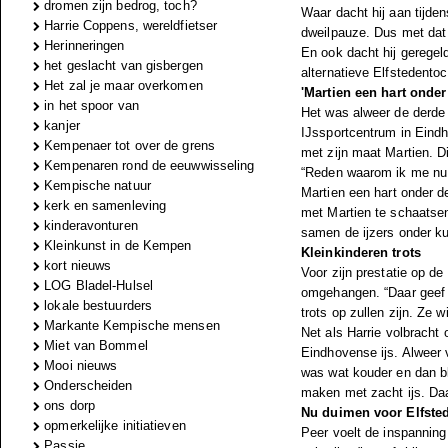
dromen zijn bedrog, toch?
Waar dacht hij aan tijden
Harrie Coppens, wereldfietser
dweilpauze. Dus met dat 
Herinneringen
En ook dacht hij geregel
het geslacht van gisbergen
alternatieve Elfstedent
Het zal je maar overkomen
'Martien een hart onder
in het spoor van
Het was alweer de derde 
kanjer
IJssportcentrum in Eindho
Kempenaer tot over de grens
met zijn maat Martien. D
Kempenaren rond de eeuwwisseling
“Reden waarom ik me nu 
Kempische natuur
Martien een hart onder de
kerk en samenleving
met Martien te schaatsen
kinderavonturen
samen de ijzers onder k
Kleinkunst in de Kempen
Kleinkinderen trots
kort nieuws
Voor zijn prestatie op 
LOG Bladel-Hulsel
omgehangen. “Daar geef ik
lokale bestuurders
trots op zullen zijn. Ze
Markante Kempische mensen
Net als Harrie volbrach
Miet van Bommel
Eindhovense ijs. Alweer vo
Mooi nieuws
was wat kouder en dan bli
Onderscheiden
maken met zacht ijs. Da
ons dorp
Nu duimen voor Elfste
opmerkelijke initiatieven
Peer voelt de inspanning 
Passie