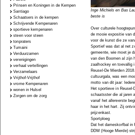
Prinsen en Koningen in de Kempen
Inge Michiels en Bas Lau
Santiago
beste is
Schaatsers in de kempen
Schrijvende Kempenaren
Over culturele hoogtepun
sportieve kempenaren
de mooie expositie van d
steen voor steen
voor de kunst die ze van
tonpraters
Sportief was dat al net 
Tumaini
gemeente, wie moet je d
Verduurzamen
van den Boomen al zijn h
verenigingen
zaalhockey en toevallig i
verhaal vertellingen
Reusel-De Mierden 2018. 
Verzamelaars
cultuurgala, was een moo
Vrijthof-Vrijthof
motto van dit jaar: Iede
vrome Kempenaren
Het sportieve in Reusel-
wonen in Hulsel
schaatsster die al jaren 
Zorgen om de zorg
vanaf het allereerste be
haar in het hart. Zij ontv
prijzenkast.
Sportploeg
Dat het dameskorfbal in 
DDW (Hooge Mierde) strij