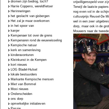
dromen zijn bedrog, toch?
vrijwilligersspeld voor z
Harrie Coppens, wereldfietser
Terwijl de laatste papie
Herinneringen
nog even vol in de schij
het geslacht van gisbergen
cultuurprijs Reusel-De M
Het zal je maar overkomen
wel in een zeer uitgebrei
in het spoor van
dorp, maar ook in de gro
kanjer
Mouwers naar de tweede 
Kempenaer tot over de grens
Kempenaren rond de eeuwwisseling
Kempische natuur
kerk en samenleving
kinderavonturen
Kleinkunst in de Kempen
kort nieuws
LOG Bladel-Hulsel
lokale bestuurders
Markante Kempische mensen
Miet van Bommel
Mooi nieuws
Onderscheiden
ons dorp
opmerkelijke initiatieven
Passie