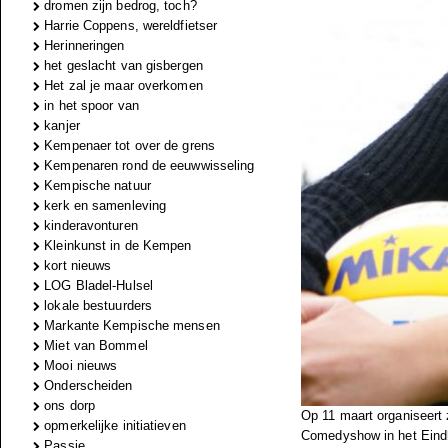
dromen zijn bedrog, toch?
Harrie Coppens, wereldfietser
Herinneringen
het geslacht van gisbergen
Het zal je maar overkomen
in het spoor van
kanjer
Kempenaer tot over de grens
Kempenaren rond de eeuwwisseling
Kempische natuur
kerk en samenleving
kinderavonturen
Kleinkunst in de Kempen
kort nieuws
LOG Bladel-Hulsel
lokale bestuurders
Markante Kempische mensen
Miet van Bommel
Mooi nieuws
Onderscheiden
ons dorp
Op 11 maart organiseert
opmerkelijke initiatieven
Comedyshow in het Eindh
Passie