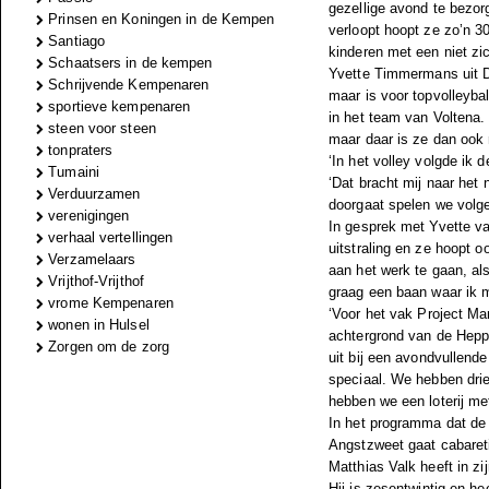
gezellige avond te bezor
Prinsen en Koningen in de Kempen
verloopt hoopt ze zo’n 3
Santiago
kinderen met een niet zi
Schaatsers in de kempen
Yvette Timmermans uit Di
Schrijvende Kempenaren
maar is voor topvolleyba
sportieve kempenaren
in het team van Voltena.
steen voor steen
maar daar is ze dan ook
tonpraters
‘In het volley volgde ik 
Tumaini
‘Dat bracht mij naar het 
Verduurzamen
doorgaat spelen we volgen
verenigingen
In gesprek met Yvette va
verhaal vertellingen
uitstraling en ze hoopt o
Verzamelaars
aan het werk te gaan, als 
Vrijthof-Vrijthof
graag een baan waar ik 
vrome Kempenaren
‘Voor het vak Project Ma
wonen in Hulsel
achtergrond van de Hepp
Zorgen om de zorg
uit bij een avondvullend
speciaal. We hebben dri
hebben we een loterij met
In het programma dat de 
Angstzweet gaat cabareti
Matthias Valk heeft in z
Hij is zesentwintig en he