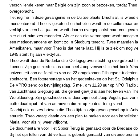
verschillende keren naar België om zijn zoon te bezoeken, totdat The
overgebracht.
Het regime in deze gevangenis in de Duitse plaats Bruchsal, is wreed 
mensonterend. Theo is geketend en het eten wordt in de cellen naar bi
verblijf van een half jaar en wordt daarna overgeplaatst naar een gevang
hier duurt ruim zes maanden. Als er een nieuw transport wordt aangeko
een medegevangene en komt zo in Siegburg terecht. Twee maanden later
Amerikanen, maar voor Theo is dat net te laat. Hij is te ziek om nog ve
1945 sterft hij aan vlektyfus.
Theo wordt door de Nederlandse Oorlogsgravenstichting overgebracht n
Loenen. Zijn geschiedenis is door neef Joep verwerkt in het boek
Stud
universiteit aan de families van de 22 omgekomen Tilburgse studenten
zoektocht. Een fotoreportage van het gedenkteken op het St. Odulphu
De VPRO zend op bevrijdingsdag, 5 mei, om 11.20 uur op NPO Radio 
van Zuchthaus Siegburg uit, die geheel gewijd is aan het leven van T
Wereldoorlog. Zijn geschiedenis is door zijn neef Joep Vogels pas ver n
putte daarbij uit tal van archieven die hij op zolders terug vond.
Daarbij ook de zes brieven die Theo tijdens zijn gevangenschap in Ant
stuurde. Theo vraagt daarin om een plan te maken voor een kapelleke 
Maria, voor als hij weer vrijkomt.
De documentaire voor Het Spoor Terug is gemaakt door de Bredase 
Bij het opstellen van dit verhaal is gebruik gemaakt van diverse bronne