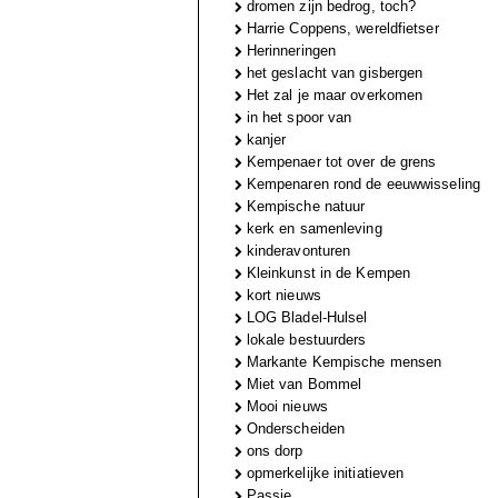
dromen zijn bedrog, toch?
Harrie Coppens, wereldfietser
Herinneringen
het geslacht van gisbergen
Het zal je maar overkomen
in het spoor van
kanjer
Kempenaer tot over de grens
Kempenaren rond de eeuwwisseling
Kempische natuur
kerk en samenleving
kinderavonturen
Kleinkunst in de Kempen
kort nieuws
LOG Bladel-Hulsel
lokale bestuurders
Markante Kempische mensen
Miet van Bommel
Mooi nieuws
Onderscheiden
ons dorp
opmerkelijke initiatieven
Passie