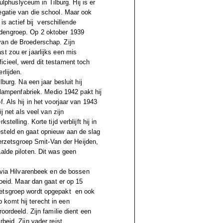
ulphuslyceum in Tilburg. Hij is er
egatie van die school. Maar ook
 is actief bij verschillende
ndengroep. Op 2 oktober 1939
van de Broederschap. Zijn
t zou er jaarlijks een mis
cieel, werd dit testament toch
rlijden.
burg. Na een jaar besluit hij
eilampenfabriek. Medio 1942 pakt hij
. Als hij in het voorjaar van 1943
j net als veel van zijn
elling. Korte tijd verblijft hij in
steld en gaat opnieuw aan de slag
verzetsgroep Smit-Van der Heijden,
alde piloten. Dit was geen
g via Hilvarenbeek en de bossen
roeid. Maar dan gaat er op 15
zetsgroep wordt opgepakt en ook
komt hij terecht in een
oordeeld. Zijn familie dient een
beid. Zijn vader reist