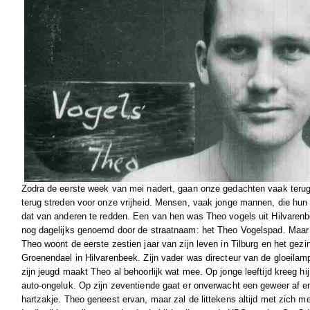
Zodra de eerste week van mei nadert, gaan onze gedachten vaak terug
terug streden voor onze vrijheid. Mensen, vaak jonge mannen, die hun
dat van anderen te redden. Een van hen was Theo vogels uit Hilvarenbe
nog dagelijks genoemd door de straatnaam: het Theo Vogelspad. Maar 
Theo woont de eerste zestien jaar van zijn leven in Tilburg en het gezi
Groenendael in Hilvarenbeek. Zijn vader was directeur van de gloeilamp
zijn jeugd maakt Theo al behoorlijk wat mee. Op jonge leeftijd kreeg hij
auto-ongeluk. Op zijn zeventiende gaat er onverwacht een geweer af en
hartzakje. Theo geneest ervan, maar zal de littekens altijd met zich m