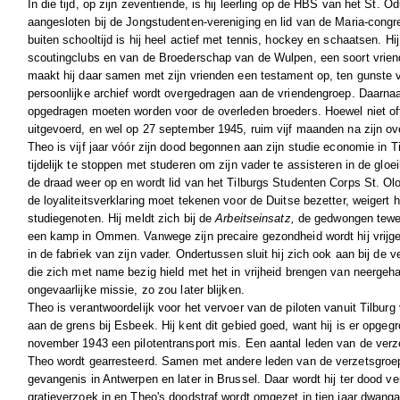
In die tijd, op zijn zeventiende, is hij leerling op de HBS van het St. Od
aangesloten bij de Jongstudenten-vereniging en lid van de Maria-congr
buiten schooltijd is hij heel actief met tennis, hockey en schaatsen. Hij
scoutingclubs en van de Broederschap van de Wulpen, een soort vrie
maakt hij daar samen met zijn vrienden een testament op, ten gunste 
persoonlijke archief wordt overgedragen aan de vriendengroep. Daarnaas
opgedragen moeten worden voor de overleden broeders. Hoewel niet offi
uitgevoerd, en wel op 27 september 1945, ruim vijf maanden na zijn ove
Theo is vijf jaar vóór zijn dood begonnen aan zijn studie economie in Til
tijdelijk te stoppen met studeren om zijn vader te assisteren in de glo
de draad weer op en wordt lid van het Tilburgs Studenten Corps St. Olof
de loyaliteitsverklaring moet tekenen voor de Duitse bezetter, weigert hi
studiegenoten. Hij meldt zich bij de
Arbeitseinsatz,
de gedwongen tewerkst
een kamp in Ommen. Vanwege zijn precaire gezondheid wordt hij vrijge
in de fabriek van zijn vader. Ondertussen sluit hij zich ook aan bij de 
die zich met name bezig hield met het in vrijheid brengen van neergeha
ongevaarlijke missie, zo zou later blijken.
Theo is verantwoordelijk voor het vervoer van de piloten vanuit Tilbur
aan de grens bij Esbeek. Hij kent dit gebied goed, want hij is er opgeg
november 1943 een pilotentransport mis. Een aantal leden van de ver
Theo wordt gearresteerd. Samen met andere leden van de verzetsgroep 
gevangenis in Antwerpen en later in Brussel. Daar wordt hij ter dood ver
gratieverzoek in en Theo's doodstraf wordt omgezet in tien jaar dwangar