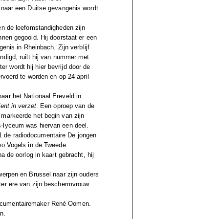
o naar een Duitse gevangenis wordt
en de leefomstandigheden zijn
nnen gegooid. Hij doorstaat er een
enis in Rheinbach. Zijn verblijf
ndigd, ruilt hij van nummer met
 wordt hij hier bevrijd door de
rvoerd te worden en op 24 april
aar het Nationaal Ereveld in
ent in verzet
. Een oproep van de
 markeerde het begin van zijn
s-lyceum was hiervan een deel.
1 de radiodocumentaire De jongen
heo Vogels in de Tweede
a de oorlog in kaart gebracht, hij
werpen en Brussel naar zijn ouders
ter ere van zijn beschermvrouw
documentairemaker René Oomen.
n.