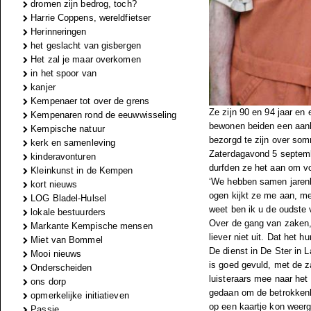
dromen zijn bedrog, toch?
Harrie Coppens, wereldfietser
Herinneringen
het geslacht van gisbergen
Het zal je maar overkomen
in het spoor van
kanjer
Kempenaer tot over de grens
Ze zijn 90 en 94 jaar en
Kempenaren rond de eeuwwisseling
bewonen beiden een aanl
Kempische natuur
bezorgd te zijn over som
kerk en samenleving
Zaterdagavond 5 septembe
kinderavonturen
durfden ze het aan om vo
Kleinkunst in de Kempen
‘We hebben samen jarenla
kort nieuws
ogen kijkt ze me aan, me
LOG Bladel-Hulsel
weet ben ik u de oudste 
lokale bestuurders
Over de gang van zaken, 
Markante Kempische mensen
liever niet uit. Dat het h
Miet van Bommel
De dienst in De Ster in 
Mooi nieuws
is goed gevuld, met de 
Onderscheiden
luisteraars mee naar het
ons dorp
gedaan om de betrokkenhe
opmerkelijke initiatieven
op een kaartje kon weer
Passie