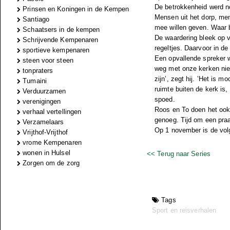
De betrokkenheid werd no
Prinsen en Koningen in de Kempen
Mensen uit het dorp, me
Santiago
mee willen geven. Waar 
Schaatsers in de kempen
De waardering bleek op 
Schrijvende Kempenaren
regeltjes. Daarvoor in de
sportieve kempenaren
Een opvallende spreker 
steen voor steen
weg met onze kerken nie
tonpraters
zijn’, zegt hij. ’Het is 
Tumaini
ruimte buiten de kerk is,
Verduurzamen
spoed.
verenigingen
Roos en To doen het ook 
verhaal vertellingen
genoeg. Tijd om een praa
Verzamelaars
Op 1 november is de volg
Vrijthof-Vrijthof
vrome Kempenaren
wonen in Hulsel
<< Terug naar Series
Zorgen om de zorg
Tags
Sport en reisverhalen