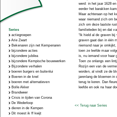
werd: in het jaar 1628 e
eerder het barakken kamp
Maar achteraan op het ker
waar niemand zich om bek
zich om deze laatste rus
Series
familieleden bij en dat 
actiegroepen
“Ik hield al de graven b
Arie Zwart
graven gaat dan in één mo
Bekenaren zijn net Kempenaren
niemand naar je omkijkt,
bijzondere acties
toen ze leefde maar vol
bijzondere jubilea
is, nu iemand voor haar g
bijzondere Kempische bouwwerken
Toen ze onlangs een lintj
Bijzondere verhalen
Rozijn een van de verme
boeren burgers en buitenlui
worden, al vindt ze de b
Boeren in de knel
jarenlang de bloemen in
boeren met alternatieven
terug te keren. Dan fleu
Bolle Akker
leefde en ook na haar do
Brandweer
Crisis in tijden van Corona
De Wederloop
<< Terug naar Series
dieren in de Kempen
Dit moest ik ff kwijt