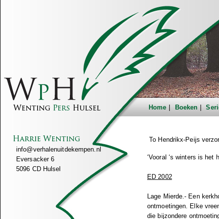
Home
Boeken
Seri
To Hendrikx-Peijs verzo
info@verhalenuitdekempen.nl
‘Vooral ‘s winters is het h
Eversacker 6
5096 CD Hulsel
ED 2002
Lage Mierde.- Een kerkhof
ontmoetingen. Elke vreem
die bijzondere ontmoetin