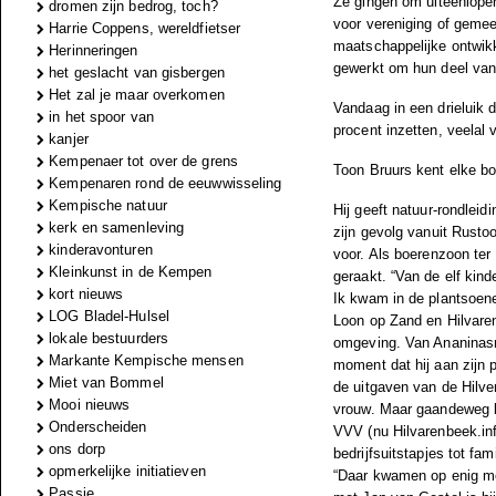
Ze gingen om uiteenlope
dromen zijn bedrog, toch?
voor vereniging of geme
Harrie Coppens, wereldfietser
maatschappelijke ontwikk
Herinneringen
gewerkt om hun deel van 
het geslacht van gisbergen
Het zal je maar overkomen
Vandaag in een drieluik d
in het spoor van
procent inzetten, veelal 
kanjer
Kempenaer tot over de grens
Toon Bruurs kent elke bo
Kempenaren rond de eeuwwisseling
Kempische natuur
Hij geeft natuur-rondlei
kerk en samenleving
zijn gevolg vanuit Rusto
kinderavonturen
voor. Als boerenzoon ter
Kleinkunst in de Kempen
geraakt. “Van de elf kind
kort nieuws
Ik kwam in de plantsoene
LOG Bladel-Hulsel
Loon op Zand en Hilvaren
lokale bestuurders
omgeving. Van Ananinasru
Markante Kempische mensen
moment dat hij aan zijn 
Miet van Bommel
de uitgaven van de Hilve
Mooi nieuws
vrouw. Maar gaandeweg kw
Onderscheiden
VVV (nu Hilvarenbeek.inf
ons dorp
bedrijfsuitstapjes tot fam
opmerkelijke initiatieven
“Daar kwamen op enig mo
Passie