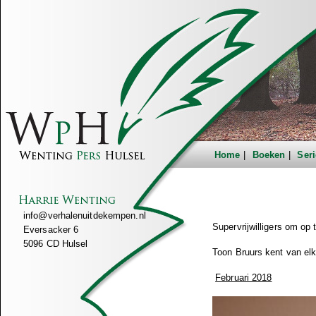
Home
Boeken
Seri
info@verhalenuitdekempen.nl
Supervrijwilligers om op
Eversacker 6
5096 CD Hulsel
Toon Bruurs kent van el
Februari 2018