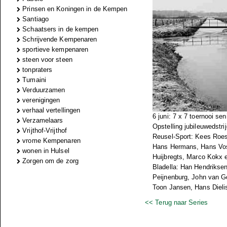
Prinsen en Koningen in de Kempen
Santiago
Schaatsers in de kempen
Schrijvende Kempenaren
sportieve kempenaren
steen voor steen
tonpraters
Tumaini
Verduurzamen
verenigingen
verhaal vertellingen
6 juni: 7 x 7 toernooi sen
Verzamelaars
Opstelling jubileuwedstrij
Vrijthof-Vrijthof
Reusel-Sport: Kees Roest
vrome Kempenaren
Hans Hermans, Hans Vost
wonen in Hulsel
Huijbregts, Marco Kokx 
Zorgen om de zorg
Bladella: Han Hendrikse
Peijnenburg, John van G
Toon Jansen, Hans Dieli
<< Terug naar Series