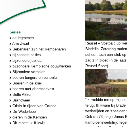
Series
actiegroepen
Reusel – Voetbalclub Reu
Arie Zwart
Bladella. Zaterdag trade
Bekenaren zijn net Kempenaren
scheelt toch een slok op 
bijzondere acties
zag zijn ploeg in de laa
bijzondere jubilea
Reusel-Sport).
bijzondere Kempische bouwwerken
Bijzondere verhalen
boeren burgers en buitenlui
Boeren in de knel
boeren met alternatieven
Bolle Akker
“Ik meldde me op mijn zes
Brandweer
terug. Ik kwam bij Blade
Crisis in tijden van Corona
wedstrijden en speelden 
De Wederloop
Ook de 73-jarige Janus Be
dieren in de Kempen
kampioenswedstrijd teg
Dit moest ik ff kwijt