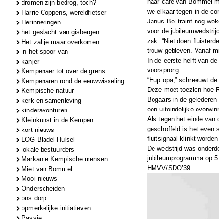
naar café van Bommel mo
dromen zijn bedrog, toch?
we elkaar tegen in de com
Harrie Coppens, wereldfietser
Janus Bel traint nog weke
Herinneringen
voor de jubileumwedstrij
het geslacht van gisbergen
zak. “Niet doen fluisterd
Het zal je maar overkomen
trouw gebleven. Vanaf mij
in het spoor van
In de eerste helft van de
kanjer
voorsprong.
Kempenaer tot over de grens
“Hup opa,” schreeuwt de 
Kempenaren rond de eeuwwisseling
Deze moet toezien hoe Re
Kempische natuur
Bogaars in de gelederen
kerk en samenleving
een uiteindelijke overwin
kinderavonturen
Als tegen het einde van 
Kleinkunst in de Kempen
geschoffeld is het even s
kort nieuws
fluitsignaal klinkt word
LOG Bladel-Hulsel
De wedstrijd was onderde
lokale bestuurders
jubileumprogramma op 5 
Markante Kempische mensen
HMVV/SDO’39.
Miet van Bommel
Mooi nieuws
Onderscheiden
ons dorp
opmerkelijke initiatieven
Passie