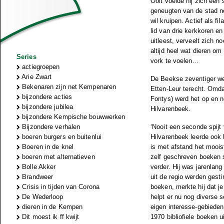
Ooit voelde hij zich een
geneugten van de stad no
wil kruipen. Actief als f
lid van drie kerkkoren en
uitleest, verveelt zich n
altijd heel wat dieren om
Series
vork te voelen…
actiegroepen
Arie Zwart
De Beekse zeventiger wer
Bekenaren zijn net Kempenaren
Etten-Leur terecht. Omdat
bijzondere acties
Fontys) werd het op en n
bijzondere jubilea
Hilvarenbeek.
bijzondere Kempische bouwwerken
Bijzondere verhalen
‘Nooit een seconde spijt
boeren burgers en buitenlui
Hilvarenbeek leerde ook 
Boeren in de knel
is met afstand het mooiste
boeren met alternatieven
zelf geschreven boeken s
Bolle Akker
verder. Hij was jarenlan
Brandweer
uit de regio werden gest
Crisis in tijden van Corona
boeken, merkte hij dat je
De Wederloop
helpt er nu nog diverse 
dieren in de Kempen
eigen interesse-gebieden,
Dit moest ik ff kwijt
1970 bibliofiele boeken 