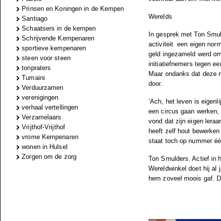
Prinsen en Koningen in de Kempen
Werelds
Santiago
Schaatsers in de kempen
In gesprek met Ton Smuld
Schrijvende Kempenaren
activiteit
een eigen norm
sportieve kempenaren
geld ingezameld werd om 
steen voor steen
initiatiefnemers tegen e
tonpraters
Maar ondanks dat deze ma
Tumaini
door.
Verduurzamen
verenigingen
‘Ach, het leven is eigenli
verhaal vertellingen
een circus gaan werken, 
Verzamelaars
vond dat zijn eigen leraa
Vrijthof-Vrijthof
heeft zelf hout bewerken
vrome Kempenaren
staat toch op nummer éé
wonen in Hulsel
Zorgen om de zorg
Ton Smulders. Actief in 
Wereldwinkel doet hij al 
hem zoveel moois gaf. Die