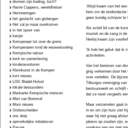
dromen zijn bedrog, toch?
‘Altijd kwam van het een
Harrie Coppens, wereldfietser
hem om de eindredactie 
Herinneringen
geen kundig schrijver te 
het geslacht van gisbergen
Het zal je maar overkomen
Als actief lid van de ko
in het spoor van
muziek en de zang in de 
kanjer
Hierbij kwam zijn voorli
Kempenaer tot over de grens
Kempenaren rond de eeuwwisseling
‘Ik heb het geluk dat ik 
Kempische natuur
activiteiten.
kerk en samenleving
kinderavonturen
Van het bereizen van dive
Kleinkunst in de Kempen
ging verkennen door het v
kort nieuws
over vertellen. De bijzon
LOG Bladel-Hulsel
Tilburgse vereniging van 
lokale bestuurders
bestuurswerk en schrijft 
Markante Kempische mensen
dat ze nooit vergeefs een
Miet van Bommel
Mooi nieuws
Maar verzamelen gaat in
Onderscheiden
in en om zijn huis ziet h
ons dorp
waar hij niet graag afsta
opmerkelijke initiatieven
jaloers op zouden zijn, w
Passie
voorkeur aan om met minst