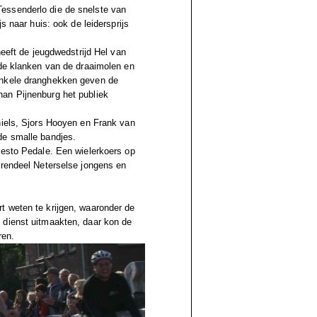
essenderlo die de snelste van
s naar huis: ook de leidersprijs
heeft de jeugdwedstrijd Hel van
 de klanken van de draaimolen en
Enkele dranghekken geven de
an Pijnenburg het publiek
hiels, Sjors Hooyen en Frank van
de smalle bandjes.
resto Pedale. Een wielerkoers op
erendeel Neterselse jongens en
t weten te krijgen, waaronder de
 dienst uitmaakten, daar kon de
ren.