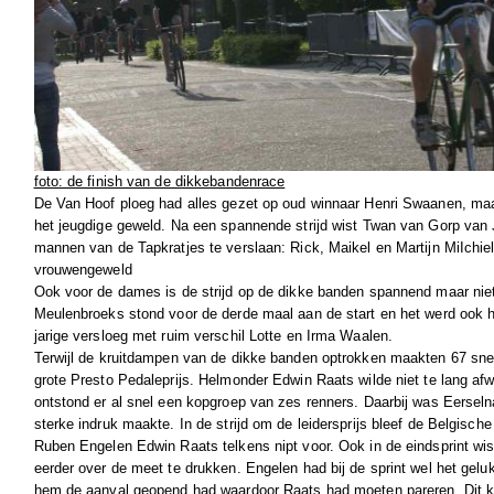
foto: de finish van de dikkebandenrace
De Van Hoof ploeg had alles gezet op oud winnaar Henri Swaanen, maa
het jeugdige geweld. Na een spannende strijd wist Twan van Gorp van
mannen van de Tapkratjes te verslaan: Rick, Maikel en Martijn MiIchiel
vrouwengeweld
Ook voor de dames is de strijd op de dikke banden spannend maar niet
Meulenbroeks stond voor de derde maal aan de start en het werd ook h
jarige versloeg met ruim verschil Lotte en Irma Waalen.
Terwijl de kruitdampen van de dikke banden optrokken maakten 67 snel
grote Presto Pedaleprijs. Helmonder Edwin Raats wilde niet te lang af
ontstond er al snel een kopgroep van zes renners. Daarbij was Eersel
sterke indruk maakte. In de strijd om de leidersprijs bleef de Belgische
Ruben Engelen Edwin Raats telkens nipt voor. Ook in de eindsprint wist 
eerder over de meet te drukken. Engelen had bij de sprint wel het gel
hem de aanval geopend had waardoor Raats had moeten pareren. Dit ko