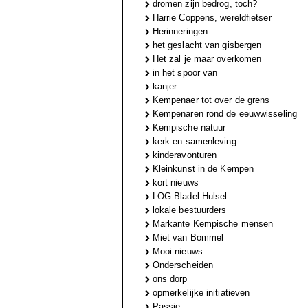
dromen zijn bedrog, toch?
Harrie Coppens, wereldfietser
Herinneringen
het geslacht van gisbergen
Het zal je maar overkomen
in het spoor van
kanjer
Kempenaer tot over de grens
Kempenaren rond de eeuwwisseling
Kempische natuur
kerk en samenleving
kinderavonturen
Kleinkunst in de Kempen
kort nieuws
LOG Bladel-Hulsel
lokale bestuurders
Markante Kempische mensen
Miet van Bommel
Mooi nieuws
Onderscheiden
ons dorp
opmerkelijke initiatieven
Passie