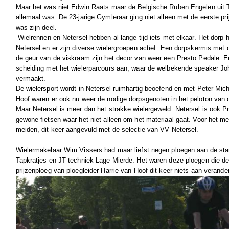
Maar het was niet Edwin Raats maar de Belgische Ruben Engelen uit T
allemaal was. De 23-jarige Gymleraar ging niet alleen met de eerste prij
was zijn deel.
Wielrennen en Netersel hebben al lange tijd iets met elkaar. Het dorp 
Netersel en er zijn diverse wielergroepen actief. Een dorpskermis met
de geur van de viskraam zijn het decor van weer een Presto Pedale. 
scheiding met het wielerparcours aan, waar de welbekende speaker Joh
vermaakt.
De wielersport wordt in Netersel ruimhartig beoefend en met Peter Mic
Hoof waren er ook nu weer de nodige dorpsgenoten in het peloton van 
Maar Netersel is meer dan het strakke wielergeweld: Netersel is ook P
gewone fietsen waar het niet alleen om het materiaal gaat. Voor het m
meiden, dit keer aangevuld met de selectie van VV Netersel.
Wielermakelaar Wim Vissers had maar liefst negen ploegen aan de star
Tapkratjes en JT techniek Lage Mierde. Het waren deze ploegen die de
prijzenploeg van ploegleider Harrie van Hoof dit keer niets aan verande