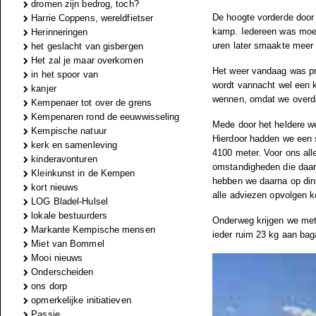
dromen zijn bedrog, toch?
De hoogte vorderde door
Harrie Coppens, wereldfietser
kamp. Iedereen was moe 
Herinneringen
uren later smaakte meer 
het geslacht van gisbergen
Het zal je maar overkomen
Het weer vandaag was pr
in het spoor van
wordt vannacht wel een k
kanjer
wennen, omdat we overd
Kempenaer tot over de grens
Kempenaren rond de eeuwwisseling
Mede door het heldere w
Kempische natuur
Hierdoor hadden we een 
kerk en samenleving
4100 meter. Voor ons alle
kinderavonturen
omstandigheden die daar
Kleinkunst in de Kempen
hebben we daarna op din
kort nieuws
alle adviezen opvolgen k
LOG Bladel-Hulsel
lokale bestuurders
Onderweg krijgen we met
Markante Kempische mensen
ieder ruim 23 kg aan bag
Miet van Bommel
Mooi nieuws
Onderscheiden
ons dorp
opmerkelijke initiatieven
Passie