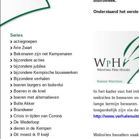
bibliotheek.
Onderstaand het eerste 
Series
actiegroepen
Arie Zwart
Bekenaren zijn net Kempenaren
bijzondere acties
bijzondere jubilea
bijzondere Kempische bouwwerken
Bijzondere verhalen
boeren burgers en buitenlui
Boeren in de knel
In het kader van het in
boeren met alternatieven
websites te bewaren vo
Bolle Akker
lange termijn bewaren.
Brandweer
toegankelijk zijn via d
Crisis in tijden van Corona
http://www.
verhalenuit
De Wederloop
dieren in de Kempen
Dit moest ik ff kwijt
Websites bevatten vaak 