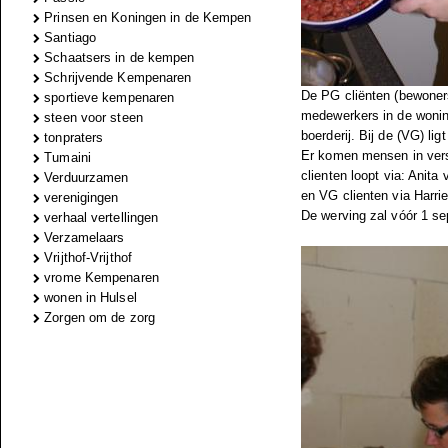
Prinsen en Koningen in de Kempen
Santiago
Schaatsers in de kempen
Schrijvende Kempenaren
De PG cliënten (bewoners
sportieve kempenaren
medewerkers in de woning
steen voor steen
boerderij. Bij de (VG) li
tonpraters
Er komen mensen in vers
Tumaini
clienten loopt via: Anita
Verduurzamen
en VG clienten via Harri
verenigingen
De werving zal vóór 1 s
verhaal vertellingen
Verzamelaars
Vrijthof-Vrijthof
vrome Kempenaren
wonen in Hulsel
Zorgen om de zorg