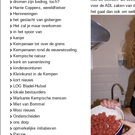
dromen zijn bedrog, toch?
voor de ADL zaken van de 
Harrie Coppens, wereldfietser
het gaat dan ook om welb
Herinneringen
het geslacht van gisbergen
Het zal je maar overkomen
in het spoor van
kanjer
Kempenaer tot over de grens
Kempenaren rond de eeuwwisseling
Kempische natuur
kerk en samenleving
kinderavonturen
Kleinkunst in de Kempen
kort nieuws
LOG Bladel-Hulsel
lokale bestuurders
Markante Kempische mensen
Miet van Bommel
Mooi nieuws
Onderscheiden
ons dorp
opmerkelijke initiatieven
Passie