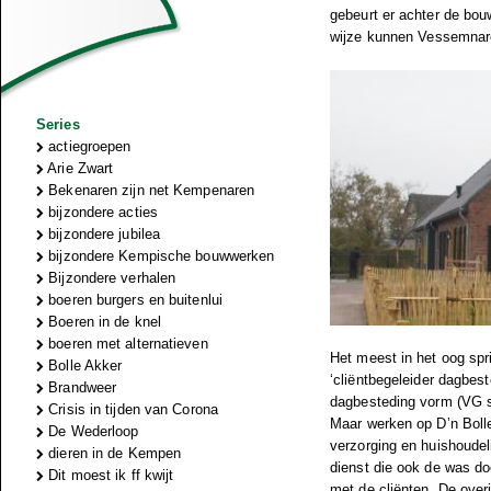
gebeurt er achter de bo
wijze kunnen Vessemnaren
Series
actiegroepen
Arie Zwart
Bekenaren zijn net Kempenaren
bijzondere acties
bijzondere jubilea
bijzondere Kempische bouwwerken
Bijzondere verhalen
boeren burgers en buitenlui
Boeren in de knel
boeren met alternatieven
Het meest in het oog spri
Bolle Akker
‘cliëntbegeleider dagbes
Brandweer
dagbesteding vorm (VG st
Crisis in tijden van Corona
Maar werken op D’n Bolle
De Wederloop
verzorging en huishoudel
dieren in de Kempen
dienst die ook de was do
Dit moest ik ff kwijt
met de cliënten. De over