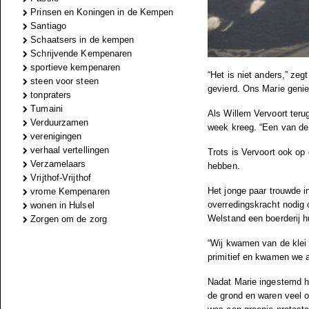
Prinsen en Koningen in de Kempen
Santiago
Schaatsers in de kempen
Schrijvende Kempenaren
sportieve kempenaren
“Het is niet anders,” ze
steen voor steen
gevierd. Ons Marie geniet
tonpraters
Tumaini
Als Willem Vervoort terug
Verduurzamen
week kreeg. “Een van de 
verenigingen
verhaal vertellingen
Trots is Vervoort ook op
Verzamelaars
hebben.
Vrijthof-Vrijthof
Het jonge paar trouwde i
vrome Kempenaren
overredingskracht nodig 
wonen in Hulsel
Welstand een boerderij hu
Zorgen om de zorg
“Wij kwamen van de klei 
primitief en kwamen we 
Nadat Marie ingestemd h
de grond en waren veel o