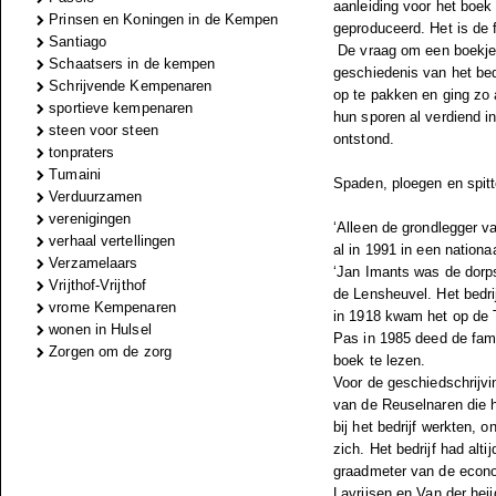
aanleiding voor het boe
Prinsen en Koningen in de Kempen
geproduceerd. Het is de 
Santiago
De vraag om een boekje 
Schaatsers in de kempen
geschiedenis van het bedr
Schrijvende Kempenaren
op te pakken en ging zo 
sportieve kempenaren
hun sporen al verdiend in
steen voor steen
ontstond.
tonpraters
Tumaini
Spaden, ploegen en spitt
Verduurzamen
verenigingen
‘Alleen de grondlegger va
verhaal vertellingen
al in 1991 in een nationa
Verzamelaars
‘Jan Imants was de dorp
Vrijthof-Vrijthof
de Lensheuvel. Het bedri
vrome Kempenaren
in 1918 kwam het op de T
wonen in Hulsel
Pas in 1985 deed de famil
Zorgen om de zorg
boek te lezen.
Voor de geschiedschrijvi
van de Reuselnaren die 
bij het bedrijf werkten,
zich. Het bedrijf had al
graadmeter van de econo
Lavrijsen en Van der hei