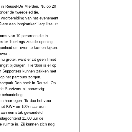
 in Reusel-De Mierden. Nu op 20
onder de tweede editie.
 voorbereiding van het evenement
-ste aan longkanker,’ legt Ilse uit.
 teams van 10 personen die in
ester Tuerlings zou de opening
egenheid om even te komen kijken.
leven.
 nu groter, want er zit geen limiet
ngst bijdragen. Hierdoor is er op
len Supporters kunnen zakken met
 op het parcours zorgen.
sportpark Den hoek in Reusel. Op
de Survivors bij aanwezig:
e behandeling.
in haar ogen. ‘Ik doe het voor
r het KWF en 10% naar een
r aan één stuk gewandeld.
ndagochtend 11.00 uur de
 ruimte in. Zij kunnen zich nog