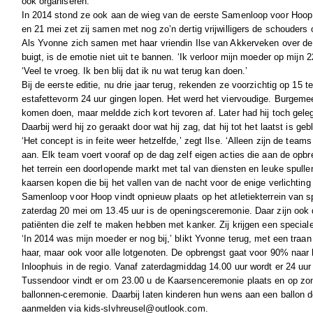
ook organiseren."
In 2014 stond ze ook aan de wieg van de eerste Samenloop voor Hoop
en 21 mei zet zij samen met nog zo’n dertig vrijwilligers de schouders 
Als Yvonne zich samen met haar vriendin Ilse van Akkerveken over de
buigt, is de emotie niet uit te bannen. ‘Ik verloor mijn moeder op mijn 22
‘Veel te vroeg. Ik ben blij dat ik nu wat terug kan doen.’
Bij de eerste editie, nu drie jaar terug, rekenden ze voorzichtig op 15
estafettevorm 24 uur gingen lopen. Het werd het viervoudige. Burgeme
komen doen, maar meldde zich kort tevoren af. Later had hij toch gel
Daarbij werd hij zo geraakt door wat hij zag, dat hij tot het laatst is geb
‘Het concept is in feite weer hetzelfde,’ zegt Ilse. ‘Alleen zijn de teams
aan. Elk team voert vooraf op de dag zelf eigen acties die aan de opbre
het terrein een doorlopende markt met tal van diensten en leuke spul
kaarsen kopen die bij het vallen van de nacht voor de enige verlichting
Samenloop voor Hoop vindt opnieuw plaats op het atletiekterrein van 
zaterdag 20 mei om 13.45 uur is de openingsceremonie. Daar zijn ook 
patiënten die zelf te maken hebben met kanker. Zij krijgen een special
‘In 2014 was mijn moeder er nog bij,’ blikt Yvonne terug, met een traan 
haar, maar ook voor alle lotgenoten. De opbrengst gaat voor 90% naa
Inloophuis in de regio. Vanaf zaterdagmiddag 14.00 uur wordt er 24 uu
Tussendoor vindt er om 23.00 u de Kaarsenceremonie plaats en op zo
ballonnen-ceremonie. Daarbij laten kinderen hun wens aan een ballon de
aanmelden via kids-slvhreusel@outlook.com.