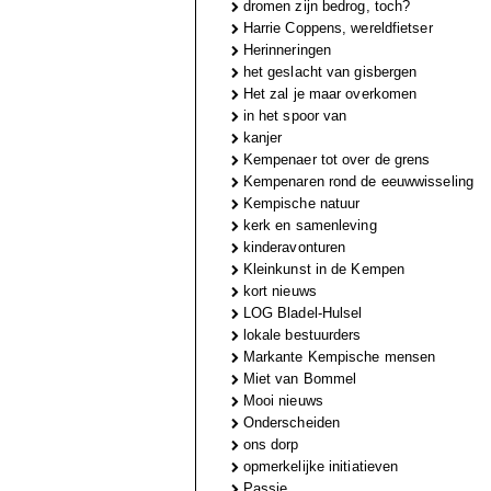
dromen zijn bedrog, toch?
Harrie Coppens, wereldfietser
Herinneringen
het geslacht van gisbergen
Het zal je maar overkomen
in het spoor van
kanjer
Kempenaer tot over de grens
Kempenaren rond de eeuwwisseling
Kempische natuur
kerk en samenleving
kinderavonturen
Kleinkunst in de Kempen
kort nieuws
LOG Bladel-Hulsel
lokale bestuurders
Markante Kempische mensen
Miet van Bommel
Mooi nieuws
Onderscheiden
ons dorp
opmerkelijke initiatieven
Passie