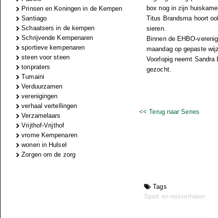
box nog in zijn huiskamer
Prinsen en Koningen in de Kempen
Santiago
Titus Brandsma hoort ook 
Schaatsers in de kempen
sieren.
Schrijvende Kempenaren
Binnen de EHBO-verenigin
sportieve kempenaren
maandag op gepaste wij
steen voor steen
Voorlopig neemt Sandra Le
tonpraters
gezocht.
Tumaini
Verduurzamen
verenigingen
verhaal vertellingen
<< Terug naar Series
Verzamelaars
Vrijthof-Vrijthof
vrome Kempenaren
wonen in Hulsel
Zorgen om de zorg
Tags
Sport en reisverhalen