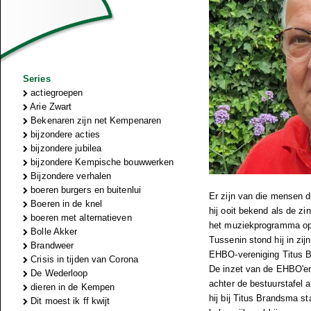
Series
actiegroepen
Arie Zwart
Bekenaren zijn net Kempenaren
bijzondere acties
bijzondere jubilea
bijzondere Kempische bouwwerken
Bijzondere verhalen
boeren burgers en buitenlui
Er zijn van die mensen 
Boeren in de knel
hij ooit bekend als de zi
boeren met alternatieven
het muziekprogramma op V
Bolle Akker
Tussenin stond hij in zij
Brandweer
EHBO-vereniging Titus Br
Crisis in tijden van Corona
De inzet van de EHBO'ers
De Wederloop
achter de bestuurstafel 
dieren in de Kempen
hij bij Titus Brandsma s
Dit moest ik ff kwijt