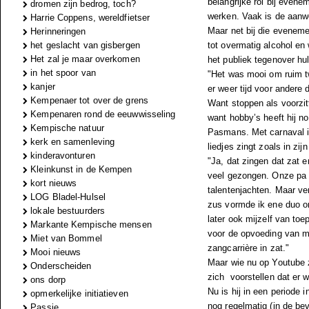
belangrijke rol bij eve
dromen zijn bedrog, toch?
werken. Vaak is de aanw
Harrie Coppens, wereldfietser
Maar net bij die eveneme
Herinneringen
het geslacht van gisbergen
tot overmatig alcohol en
Het zal je maar overkomen
het publiek tegenover hul
in het spoor van
"Het was mooi om ruim twi
kanjer
er weer tijd voor andere 
Kempenaer tot over de grens
Want stoppen als voorzit
Kempenaren rond de eeuwwisseling
want hobby’s heeft hij n
Kempische natuur
Pasmans. Met carnaval is 
kerk en samenleving
liedjes zingt zoals in zij
kinderavonturen
"Ja, dat zingen dat zat er 
Kleinkunst in de Kempen
veel gezongen. Onze pa s
kort nieuws
talentenjachten. Maar ve
LOG Bladel-Hulsel
zus vormde ik ene duo o
lokale bestuurders
later ook mijzelf van toe
Markante Kempische mensen
voor de opvoeding van mi
Miet van Bommel
zangcarrière in zat."
Mooi nieuws
Maar wie nu op Youtube 
Onderscheiden
zich voorstellen dat er w
ons dorp
Nu is hij in een periode i
opmerkelijke initiatieven
nog regelmatig (in de bev
Passie