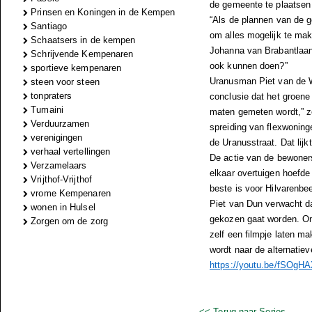
de gemeente te plaatsen 
Prinsen en Koningen in de Kempen
“Als de plannen van de 
Santiago
om alles mogelijk te mak
Schaatsers in de kempen
Johanna van Brabantlaan,
Schrijvende Kempenaren
ook kunnen doen?”
sportieve kempenaren
Uranusman Piet van de W
steen voor steen
tonpraters
conclusie dat het groene 
Tumaini
maten gemeten wordt,” zeg
Verduurzamen
spreiding van flexwoning
verenigingen
de Uranusstraat. Dat lijk
verhaal vertellingen
De actie van de bewoner
Verzamelaars
elkaar overtuigen hoefde 
Vrijthof-Vrijthof
beste is voor Hilvarenbe
vrome Kempenaren
Piet van Dun verwacht dat
wonen in Hulsel
gekozen gaat worden. Om
Zorgen om de zorg
zelf een filmpje laten m
wordt naar de alternatiev
https://youtu.be/fSO
<< Terug naar Series