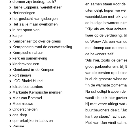
dromen zijn bedrog, toch?
en samen staan voor de t
Harrie Coppens, wereldfietser
uiteindelijk hopen we wel
Herinneringen
woonblokken met elk vier
het geslacht van gisbergen
de huidige bewoners ruim
Het zal je maar overkomen
“Kijk als we daar achte
in het spoor van
twee op de verdieping, bl
kanjer
Kempenaer tot over de grens
de Wouw. Als een van de 
Kempenaren rond de eeuwwisseling
met daarop aan de ene ka
Kempische natuur
de bewoners zelf.
kerk en samenleving
“Als hier, zoals de geme
kinderavonturen
groot parkeerterrein, bli
Kleinkunst in de Kempen
van de eersten op de bar
kort nieuws
is al de grootste winst v
LOG Bladel-Hulsel
“In de warmste zomermaa
lokale bestuurders
Na schooltijd trappen de 
Markante Kempische mensen
wordt die ook hier gevier
Miet van Bommel
Mooi nieuws
hij met verve uitlegt wat
Onderscheiden
buurtbewoners deelt. “Jaz
ons dorp
kant op staan,” lacht ze.
opmerkelijke initiatieven
Piet van Dun vindt dat nu
Passie