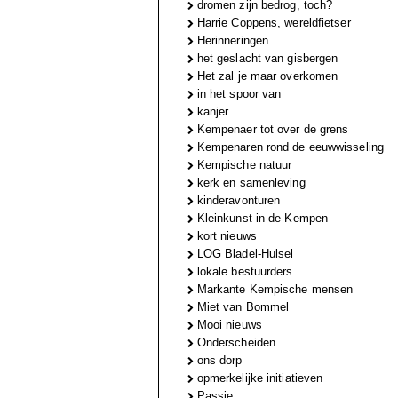
dromen zijn bedrog, toch?
Harrie Coppens, wereldfietser
Herinneringen
het geslacht van gisbergen
Het zal je maar overkomen
in het spoor van
kanjer
Kempenaer tot over de grens
Kempenaren rond de eeuwwisseling
Kempische natuur
kerk en samenleving
kinderavonturen
Kleinkunst in de Kempen
kort nieuws
LOG Bladel-Hulsel
lokale bestuurders
Markante Kempische mensen
Miet van Bommel
Mooi nieuws
Onderscheiden
ons dorp
opmerkelijke initiatieven
Passie