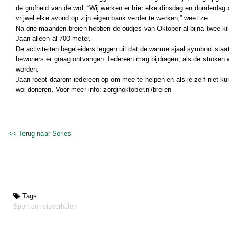
de grofheid van de wol. “Wij werken er hier elke dinsdag en donderdag a
vrijwel elke avond op zijn eigen bank verder te werken,” weet ze.
Na drie maanden breien hebben de oudjes van Oktober al bijna twee kilo
Jaan alleen al 700 meter.
De activiteiten begeleiders leggen uit dat de warme sjaal symbool sta
bewoners er graag ontvangen. Iedereen mag bijdragen, als de stroken w
worden.
Jaan roept daarom iedereen op om mee te helpen en als je zelf niet kunt
wol doneren. Voor meer info: zorginoktober.nl/breien
<< Terug naar Series
Tags
Sport en reisverhalen