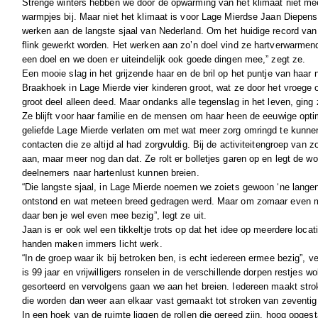
Strenge winters hebben we door de opwarming van het klimaat niet mee
warmpjes bij. Maar niet het klimaat is voor Lage Mierdse Jaan Diepens
werken aan de langste sjaal van Nederland. Om het huidige record van 
flink gewerkt worden. Het werken aan zo’n doel vind ze hartverwarmend
een doel en we doen er uiteindelijk ook goede dingen mee,” zegt ze.
Een mooie slag in het grijzende haar en de bril op het puntje van haar
Braakhoek in Lage Mierde vier kinderen groot, wat ze door het vroege 
groot deel alleen deed. Maar ondanks alle tegenslag in het leven, ging z
Ze blijft voor haar familie en de mensen om haar heen de eeuwige opti
geliefde Lage Mierde verlaten om met wat meer zorg omringd te kunne
contacten die ze altijd al had zorgvuldig. Bij de activiteitengroep van 
aan, maar meer nog dan dat. Ze rolt er bolletjes garen op en legt de w
deelnemers naar hartenlust kunnen breien.
“Die langste sjaal, in Lage Mierde noemen we zoiets gewoon ‘ne langen
ontstond en wat meteen breed gedragen werd. Maar om zomaar even me
daar ben je wel even mee bezig”, legt ze uit.
Jaan is er ook wel een tikkeltje trots op dat het idee op meerdere loca
handen maken immers licht werk.
“In de groep waar ik bij betroken ben, is echt iedereen ermee bezig”, v
is 99 jaar en vrijwilligers ronselen in de verschillende dorpen restjes wo
gesorteerd en vervolgens gaan we aan het breien. Iedereen maakt stro
die worden dan weer aan elkaar vast gemaakt tot stroken van zeventig
In een hoek van de ruimte liggen de rollen die gereed zijn, hoog opgest