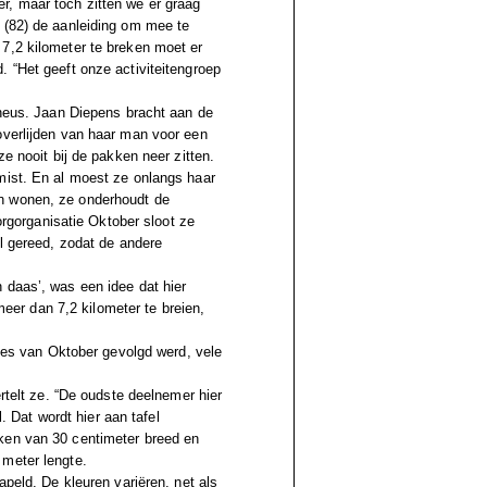
r, maar toch zitten we er graag
 (82) de aanleiding om mee te
7,2 kilometer te breken moet er
. “Het geeft onze activiteitengroep
 neus. Jaan Diepens bracht aan de
overlijden van haar man voor een
e nooit bij de pakken neer zitten.
mist. En al moest ze onlangs haar
n wonen, ze onderhoudt de
zorgorganisatie Oktober sloot ze
ol gereed, zodat de andere
 daas’, was een idee dat hier
er dan 7,2 kilometer te breien,
ties van Oktober gevolgd werd, vele
ertelt ze. “De oudste deelnemer hier
l. Dat wordt hier aan tafel
ken van 30 centimeter breed en
 meter lengte.
apeld. De kleuren variëren, net als