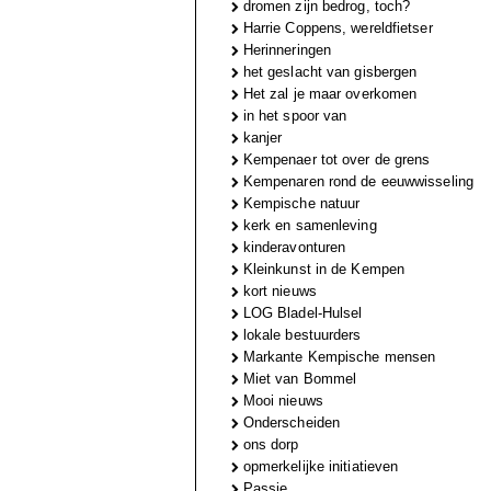
dromen zijn bedrog, toch?
Harrie Coppens, wereldfietser
Herinneringen
het geslacht van gisbergen
Het zal je maar overkomen
in het spoor van
kanjer
Kempenaer tot over de grens
Kempenaren rond de eeuwwisseling
Kempische natuur
kerk en samenleving
kinderavonturen
Kleinkunst in de Kempen
kort nieuws
LOG Bladel-Hulsel
lokale bestuurders
Markante Kempische mensen
Miet van Bommel
Mooi nieuws
Onderscheiden
ons dorp
opmerkelijke initiatieven
Passie