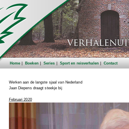
Home
Boeken
Series
Sport en reisverhalen
Contact
Werken aan de langste sjaal van Nederland
Jaan Diepens draagt steekje bij
Februari 2020