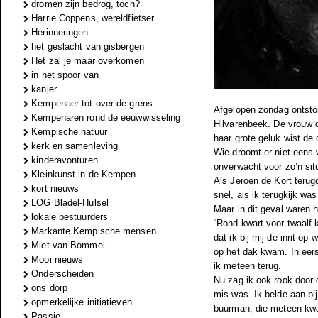
dromen zijn bedrog, toch?
Harrie Coppens, wereldfietser
Herinneringen
het geslacht van gisbergen
Het zal je maar overkomen
in het spoor van
kanjer
Kempenaer tot over de grens
Afgelopen zondag ontsto
Kempenaren rond de eeuwwisseling
Hilvarenbeek. De vrouw d
Kempische natuur
haar grote geluk wist d
kerk en samenleving
Wie droomt er niet eens v
kinderavonturen
onverwacht voor zo’n sit
Kleinkunst in de Kempen
Als Jeroen de Kort terug
kort nieuws
snel, als ik terugkijk w
LOG Bladel-Hulsel
Maar in dit geval waren 
lokale bestuurders
“Rond kwart voor twaalf
Markante Kempische mensen
dat ik bij mij de inrit op
Miet van Bommel
op het dak kwam. In eers
Mooi nieuws
ik meteen terug.
Onderscheiden
Nu zag ik ook rook door d
ons dorp
mis was. Ik belde aan bi
opmerkelijke initiatieven
buurman, die meteen kwa
Passie