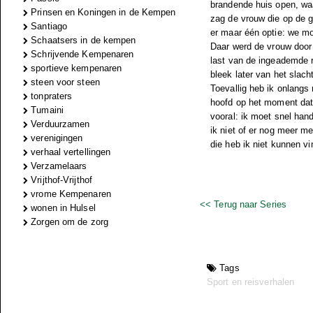
brandende huis open, waa
Prinsen en Koningen in de Kempen
zag de vrouw die op de 
Santiago
er maar één optie: we mo
Schaatsers in de kempen
Daar werd de vrouw door
Schrijvende Kempenaren
last van de ingeademde r
sportieve kempenaren
bleek later van het slacht
steen voor steen
Toevallig heb ik onlangs
tonpraters
hoofd op het moment dat i
Tumaini
vooral: ik moet snel hand
Verduurzamen
ik niet of er nog meer me
verenigingen
die heb ik niet kunnen vi
verhaal vertellingen
Verzamelaars
Vrijthof-Vrijthof
vrome Kempenaren
<< Terug naar Series
wonen in Hulsel
Zorgen om de zorg
Tags
Sport en reisverhalen