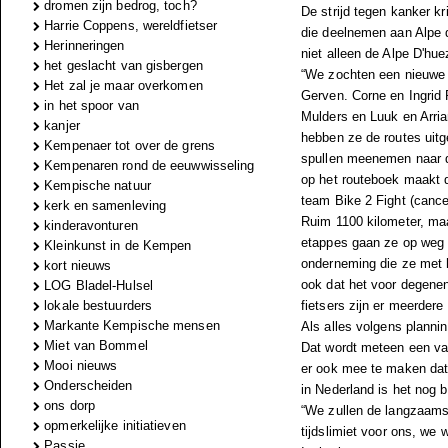
dromen zijn bedrog, toch?
De strijd tegen kanker k
Harrie Coppens, wereldfietser
die deelnemen aan Alpe d
Herinneringen
niet alleen de Alpe D'hu
het geslacht van gisbergen
“We zochten een nieuwe 
Het zal je maar overkomen
Gerven. Corne en Ingrid
in het spoor van
Mulders en Luuk en Arri
kanjer
hebben ze de routes uitg
Kempenaer tot over de grens
spullen meenemen naar de
Kempenaren rond de eeuwwisseling
op het routeboek maakt du
Kempische natuur
team Bike 2 Fight (cance
kerk en samenleving
Ruim 1100 kilometer, ma
kinderavonturen
etappes gaan ze op weg n
Kleinkunst in de Kempen
onderneming die ze met h
kort nieuws
ook dat het voor degene
LOG Bladel-Hulsel
lokale bestuurders
fietsers zijn er meerder
Markante Kempische mensen
Als alles volgens planni
Miet van Bommel
Dat wordt meteen een van
Mooi nieuws
er ook mee te maken dat 
Onderscheiden
in Nederland is het nog 
ons dorp
“We zullen de langzaamste
opmerkelijke initiatieven
tijdslimiet voor ons, we 
Passie