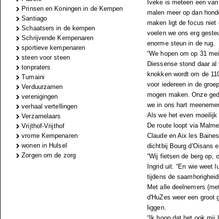
Iveke is meteen een van 
Prinsen en Koningen in de Kempen
malen meer op dan honde
Santiago
maken ligt de focus niet 
Schaatsers in de kempen
voelen we ons erg geste
Schrijvende Kempenaren
enorme steun in de rug.
sportieve kempenaren
“We hopen om op 31 mei b
steen voor steen
Diessense stond daar al 
tonpraters
knokken wordt om de 1100
Tumaini
voor iedereen in de groe
Verduurzamen
mogen maken. Onze gedac
verenigingen
we in ons hart meenemen
verhaal vertellingen
Als we het even moeilijk
Verzamelaars
De route loopt via Malmed
Vrijthof-Vrijthof
vrome Kempenaren
Claude en Aix les Baines
wonen in Hulsel
dichtbij Bourg d'Oisans e
Zorgen om de zorg
“Wij fietsen de berg op, 
Ingrid uit. “En wie weet
tijdens de saamhorigheid
Met alle deelnemers (met
d'HuZes weer een groot g
liggen.
“Ik hoop dat het ook mij 