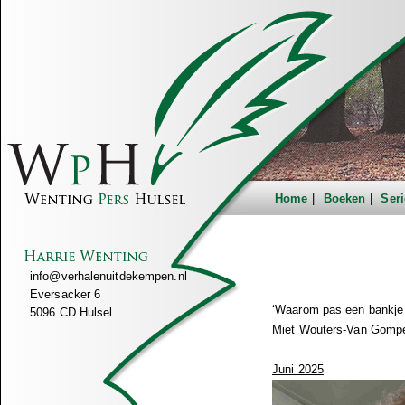
Home
Boeken
Seri
info@verhalenuitdekempen.nl
Eversacker 6
‘Waarom pas een bankje 
5096 CD Hulsel
Miet Wouters-Van Gompel
Juni 2025