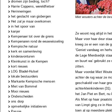
dromen zijn bedrog, toch?
Harrie Coppens, wereldfietser
Herinneringen
het geslacht van gisbergen
Miet wouters achter de be
Het zal je maar overkomen
in het spoor van
kanjer
Ze woont nog altijd in he
Kempenaer tot over de grens
Maar voor haar deur staa
Kempenaren rond de eeuwwisseling
kreeg ze er een van de 
Kempische natuur
‘Geniet vandaag en herhaa
kerk en samenleving
de Lage Mierdsedijk staat
kinderavonturen
en buurt wa’ gebruikt ze
Kleinkunst in de Kempen
kort nieuws
zitten.
LOG Bladel-Hulsel
Maar voordat Miet Woute
lokale bestuurders
achter de rug waar ze mo
Markante Kempische mensen
geschakeld van haar groo
Miet van Bommel
achterkleinkinderen (31)
Mooi nieuws
het Jan Piet en Bert, n
Onderscheiden
Als Miet op haar praatst
ons dorp
van Limpt ging ze in Ho
opmerkelijke initiatieven
toen al op meerdere plek
Passie