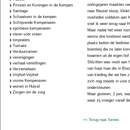
oorlogsjaren maakten vee
Prinsen en Koningen in de Kempen
Santiago
naar Reusel sloop, klink
Schaatsers in de kempen
overleden soldaten aan h
Schrijvende Kempenaren
snel ik weer terug naar 
sportieve kempenaren
Maar nadat het weer rus
steen voor steen
eerste drie kinderen wer
tonpraters
plaats buiten de bedstee
Tumaini
boerderij die ze later k
Verduurzamen
kwamen uit de eigen hof 
verenigingen
Stilzitten was nooit aan 
verhaal vertellingen
van haar man die in Braz
Verzamelaars
Vrijthof-Vrijthof
van kleding die we hier z
vrome Kempenaren
zich nog steeds in voor 
wonen in Hulsel
ondersteunen.
Zorgen om de zorg
Maar gisteren, 2 juni, w
waar zij vroeger vanaf d
<< Terug naar Series