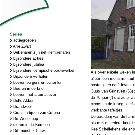
Series
actiegroepen
Arie Zwart
Bekenaren zijn net Kempenaren
bijzondere acties
bijzondere jubilea
bijzondere Kempische bouwwerken
Als over enkele weken in
Bijzondere verhalen
alleen een monument uit 
boeren burgers en buitenlui
nostalgisch café leven ui
Boeren in de knel
Guus van Grinsven (55) z
boeren met alternatieven
de 70 jaar (!) dat ze er
Bolle Akker
binnen in de kroeg bleef 
Brandweer
vierkante tafeltjes.
Crisis in tijden van Corona
De boerderij van de fami
De Wederloop
als met meerdere boerder
dieren in de Kempen
Kee Schellekens die er oo
Dit moest ik ff kwijt