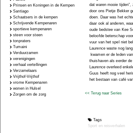
dat waren mooie tijden”, 
Prinsen en Koningen in de Kempen
door ons Pietje Bekker 
Santiago
Schaatsers in de kempen
doen. Daar was het echte
Schrijvende Kempenaren
daar ook al anderen, waa
sportieve kempenaren
oude bedstee van Kee Sch
steen voor steen
beloofde beterschap voor
tonpraters
vuur van het spel niet b
Tumaini
Laurence waste nog lang 
Verduurzamen
kwamen er de leden van l
verenigingen
thuishaven als eerder de 
verhaal vertellingen
Laurence overleed enkele 
Verzamelaars
Guus heeft nog veel heri
Vrijthof-Vrijthof
het bestaan van café va
vrome Kempenaren
wonen in Hulsel
<< Terug naar Series
Zorgen om de zorg
Tags
Sport en reisverhalen