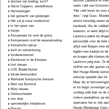
dochter Laurence er snel
dromen zijn bedrog, toch?
naam café van Grinsven
Harrie Coppens, wereldfietser
“Het café leven en voor 
Herinneringen
door,” zegt Guus. Moeder
het geslacht van gisbergen
Het zal je maar overkomen
eerste kerstdag waren we
in het spoor van
toonbank. Als de cafébel
kanjer
kwamen, er werd altijd in
Kempenaer tot over de grens
Laurence pakte de dingen
Kempenaren rond de eeuwwisseling
persoonlijk voor de hele
Kempische natuur
altijd veel Belgen over 
kerk en samenleving
legden een kaartje en de 
kinderavonturen
en kregen alle klanten d
Kleinkunst in de Kempen
Laurence jarig was. Ze d
kort nieuws
sloffen om alle gasten va
LOG Bladel-Hulsel
Met Hooge Mierde kermis
lokale bestuurders
orkestje speelde dan tot
Markante Kempische mensen
Maar als er herinneringe
Miet van Bommel
er tot begin zeventiger 
Mooi nieuws
zondag volle bak en de v
Onderscheiden
zinken wasbakken op een
ons dorp
spartaans het er ook aan
opmerkelijke initiatieven
Hooge Mierdenaar Cees va
Passie