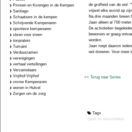
de grofheid van de wol. “
Prinsen en Koningen in de Kempen
vrijwel elke avond op zij
Santiago
Na drie maanden breien h
Schaatsers in de kempen
Jaan alleen al 700 meter
Schrijvende Kempenaren
De activiteiten begeleid
sportieve kempenaren
bewoners er graag ontvan
steen voor steen
worden.
tonpraters
Jaan roept daarom iederee
Tumaini
wol doneren. Voor meer in
Verduurzamen
verenigingen
verhaal vertellingen
Verzamelaars
Vrijthof-Vrijthof
<< Terug naar Series
vrome Kempenaren
wonen in Hulsel
Zorgen om de zorg
Tags
Sport en reisverhalen