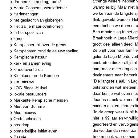
Strenge winters hebben w
dromen zijn bedrog, toch?
warmpjes bij. Maar niet 
Harrie Coppens, wereldfietser
werken aan de langste sj
Herinneringen
flink gewerkt worden. He
het geslacht van gisbergen
een doel en we doen er u
Het zal je maar overkomen
Een mooie slag in het gr
in het spoor van
Braakhoek in Lage Mierde
kanjer
groot deel alleen deed. M
Kempenaer tot over de grens
Ze blijft voor haar fami
Kempenaren rond de eeuwwisseling
geliefde Lage Mierde ve
Kempische natuur
contacten die ze altijd a
kerk en samenleving
aan, maar meer nog dan d
kinderavonturen
deelnemers naar hartenlu
Kleinkunst in de Kempen
“Die langste sjaal, in L
kort nieuws
ontstond en wat meteen 
LOG Bladel-Hulsel
daar ben je wel even mee 
lokale bestuurders
Jaan is er ook wel een ti
Markante Kempische mensen
handen maken immers lic
Miet van Bommel
“In de groep waar ik bij 
Mooi nieuws
hier is 99 jaar en vrijwil
Onderscheiden
gesorteerd en vervolgen
ons dorp
die worden dan weer aan 
opmerkelijke initiatieven
In een hoek van de ruimte
Passie