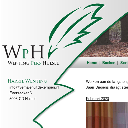
Home
Boeken
Seri
Werken aan de langste s
info@verhalenuitdekempen.nl
Jaan Diepens draagt stee
Eversacker 6
5096 CD Hulsel
Februari 2020