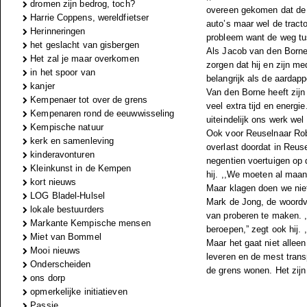
dromen zijn bedrog, toch?
overeen gekomen dat de 
Harrie Coppens, wereldfietser
auto’s maar wel de tract
Herinneringen
probleem want de weg tus
het geslacht van gisbergen
Als Jacob van den Borne 
Het zal je maar overkomen
zorgen dat hij en zijn me
in het spoor van
belangrijk als de aardappe
kanjer
Van den Borne heeft zijn 
Kempenaer tot over de grens
veel extra tijd en energ
Kempenaren rond de eeuwwisseling
uiteindelijk ons werk wel
Kempische natuur
Ook voor Reuselnaar Rob
kerk en samenleving
overlast doordat in Reus
kinderavonturen
negentien voertuigen op 
Kleinkunst in de Kempen
hij. ,,We moeten al maan
kort nieuws
Maar klagen doen we nie
LOG Bladel-Hulsel
Mark de Jong, de woordvo
lokale bestuurders
van proberen te maken. ,,
Markante Kempische mensen
beroepen,” zegt ook hij. 
Miet van Bommel
Maar het gaat niet allee
Mooi nieuws
leveren en de mest trans
Onderscheiden
de grens wonen. Het zijn 
ons dorp
opmerkelijke initiatieven
Passie