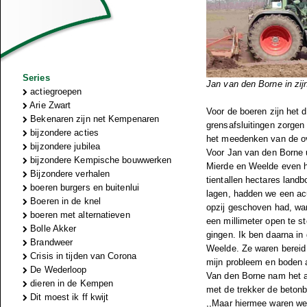
Series
Jan van den Borne in zij
actiegroepen
Arie Zwart
Voor de boeren zijn het 
Bekenaren zijn net Kempenaren
grensafsluitingen zorgen
bijzondere acties
het meedenken van de o
bijzondere jubilea
Voor Jan van den Borne
bijzondere Kempische bouwwerken
Mierde en Weelde even he
Bijzondere verhalen
tientallen hectares lan
boeren burgers en buitenlui
lagen, hadden we een ac
Boeren in de knel
opzij geschoven had, wa
boeren met alternatieven
een millimeter open te st
Bolle Akker
gingen. Ik ben daarna i
Brandweer
Weelde. Ze waren bereid
Crisis in tijden van Corona
mijn probleem en boden a
De Wederloop
Van den Borne nam het aa
dieren in de Kempen
met de trekker de betonb
Dit moest ik ff kwijt
,,Maar hiermee waren we e