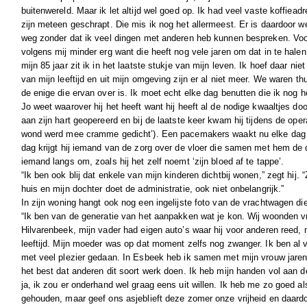
buitenwereld. Maar ik let altijd wel goed op. Ik had veel vaste koffieadre
zijn meteen geschrapt. Die mis ik nog het allermeest. Er is daardoor w
weg zonder dat ik veel dingen met anderen heb kunnen bespreken. Voor
volgens mij minder erg want die heeft nog vele jaren om dat in te halen
mijn 85 jaar zit ik in het laatste stukje van mijn leven. Ik hoef daar n
van mijn leeftijd en uit mijn omgeving zijn er al niet meer. We waren th
de enige die ervan over is. Ik moet echt elke dag benutten die ik nog 
Jo weet waarover hij het heeft want hij heeft al de nodige kwaaltjes d
aan zijn hart geopereerd en bij de laatste keer kwam hij tijdens de opera
wond werd mee cramme gedicht’). Een pacemakers waakt nu elke dag o
dag krijgt hij iemand van de zorg over de vloer die samen met hem de 
iemand langs om, zoals hij het zelf noemt ‘zijn bloed af te tappe’.
“Ik ben ook blij dat enkele van mijn kinderen dichtbij wonen,” zegt hij.
huis en mijn dochter doet de administratie, ook niet onbelangrijk.”
In zijn woning hangt ook nog een ingelijste foto van de vrachtwagen die
“Ik ben van de generatie van het aanpakken wat je kon. Wij woonden v
Hilvarenbeek, mijn vader had eigen auto’s waar hij voor anderen reed, m
leeftijd. Mijn moeder was op dat moment zelfs nog zwanger. Ik ben al 
met veel plezier gedaan. In Esbeek heb ik samen met mijn vrouw jarenla
het best dat anderen dit soort werk doen. Ik heb mijn handen vol aan d
ja, ik zou er onderhand wel graag eens uit willen. Ik heb me zo goed als
gehouden, maar geef ons asjeblieft deze zomer onze vrijheid en daard