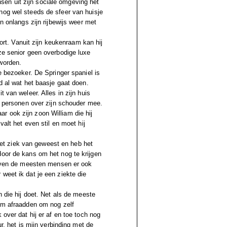
en uit zijn sociale omgeving het
nog wel steeds de sfeer van huisje
n onlangs zijn rijbewijs weer met
oort. Vanuit zijn keukenraam kan hij
ze senior geen overbodige luxe
worden.
e bezoeker. De Springer spaniel is
d al wat het baasje gaat doen.
 van weleer. Alles in zijn huis
ee personen over zijn schouder mee.
maar ook zijn zoon William die hij
valt het even stil en moet hij
niet ziek van geweest en heb het
door de kans om het nog te krijgen
bleven de meesten mensen er ook
weet ik dat je een ziekte die
n die hij doet. Net als de meeste
hem afraadden om nog zelf
 over dat hij er af en toe toch nog
ur, het is mijn verbinding met de