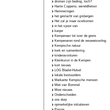
dromen zijn bedrog, toch?
Harrie Coppens, wereldfietser
Herinneringen
het geslacht van gisbergen
Het zal je maar overkomen
in het spoor van
kanjer
Kempenaer tot over de grens
Kempenaren rond de eeuwwisseling
Kempische natuur
kerk en samenleving
kinderavonturen
Kleinkunst in de Kempen
kort nieuws
LOG Bladel-Hulsel
lokale bestuurders
Markante Kempische mensen
Miet van Bommel
Mooi nieuws
Onderscheiden
ons dorp
opmerkelijke initiatieven
Passie