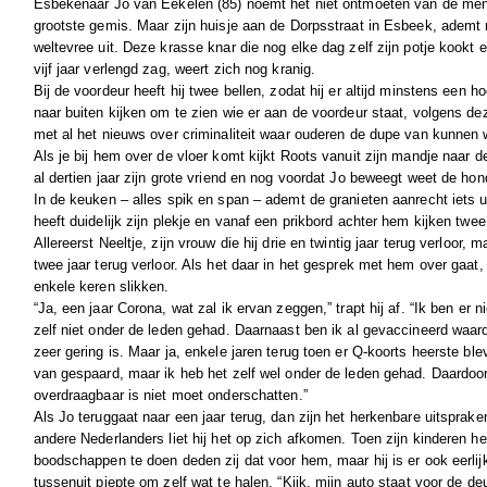
Esbekenaar Jo van Eekelen (85) noemt het niet ontmoeten van de mens
grootste gemis. Maar zijn huisje aan de Dorpsstraat in Esbeek, ademt 
weltevree uit. Deze krasse knar die nog elke dag zelf zijn potje kookt e
vijf jaar verlengd zag, weert zich nog kranig.
Bij de voordeur heeft hij twee bellen, zodat hij er altijd minstens een h
naar buiten kijken om te zien wie er aan de voordeur staat, volgens de
met al het nieuws over criminaliteit waar ouderen de dupe van kunnen 
Als je bij hem over de vloer komt kijkt Roots vanuit zijn mandje naar d
al dertien jaar zijn grote vriend en nog voordat Jo beweegt weet de hon
In de keuken – alles spik en span – ademt de granieten aanrecht iets uit
heeft duidelijk zijn plekje en vanaf een prikbord achter hem kijken tw
Allereerst Neeltje, zijn vrouw die hij drie en twintig jaar terug verloor, 
twee jaar terug verloor. Als het daar in het gesprek met hem over gaat, 
enkele keren slikken.
“Ja, een jaar Corona, wat zal ik ervan zeggen,” trapt hij af. “Ik ben er 
zelf niet onder de leden gehad. Daarnaast ben ik al gevaccineerd waar
zeer gering is. Maar ja, enkele jaren terug toen er Q-koorts heerste 
van gespaard, maar ik heb het zelf wel onder de leden gehad. Daardoor 
overdraagbaar is niet moet onderschatten.”
Als Jo teruggaat naar een jaar terug, dan zijn het herkenbare uitsprake
andere Nederlanders liet hij het op zich afkomen. Toen zijn kinderen 
boodschappen te doen deden zij dat voor hem, maar hij is er ook eerlijk
tussenuit piepte om zelf wat te halen. “Kijk, mijn auto staat voor de de