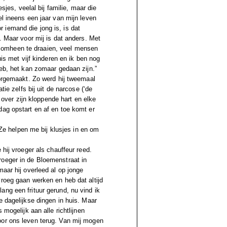
sjes, veelal bij familie, maar die
el ineens een jaar van mijn leven
 iemand die jong is, is dat
. Maar voor mij is dat anders. Met
iet omheen te draaien, veel mensen
uis met vijf kinderen en ik ben nog
heb, het kan zomaar gedaan zijn.”
oorgemaakt. Zo werd hij tweemaal
tie zelfs bij uit de narcose (‘de
ver zijn kloppende hart en elke
dag opstart en af en toe komt er
 “Ze helpen me bij klusjes in en om
 hij vroeger als chauffeur reed.
roeger in de Bloemenstraat in
aar hij overleed al op jonge
vroeg gaan werken en heb dat altijd
ng een frituur gerund, nu vind ik
e dagelijkse dingen in huis. Maar
 mogelijk aan alle richtlijnen
oor ons leven terug. Van mij mogen