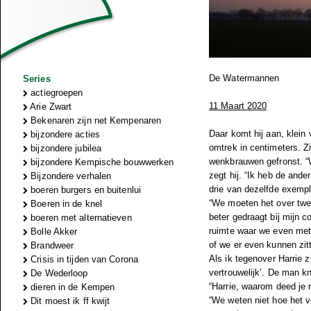
De Watermannen
Series
actiegroepen
11 Maart 2020
Arie Zwart
Bekenaren zijn net Kempenaren
Daar komt hij aan, klein 
bijzondere acties
omtrek in centimeters. Zi
bijzondere jubilea
wenkbrauwen gefronst. “W
bijzondere Kempische bouwwerken
zegt hij. “Ik heb de ande
Bijzondere verhalen
drie van dezelfde exempla
boeren burgers en buitenlui
“We moeten het over twee
Boeren in de knel
beter gedraagt bij mijn c
boeren met alternatieven
ruimte waar we even met 
Bolle Akker
of we er even kunnen zit
Brandweer
Als ik tegenover Harrie z
Crisis in tijden van Corona
vertrouwelijk’. De man kni
De Wederloop
“Harrie, waarom deed je r
dieren in de Kempen
“We weten niet hoe het ve
Dit moest ik ff kwijt