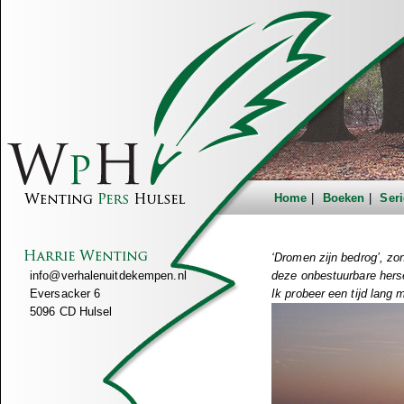
Home
Boeken
Seri
‘Dromen zijn bedrog’, zo
info@verhalenuitdekempen.nl
deze onbestuurbare hers
Eversacker 6
Ik probeer een tijd lang 
5096 CD Hulsel