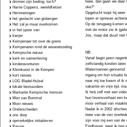
twee, dan gaan we daar na
dromen zijn bedrog, toch?
oke?”
Harrie Coppens, wereldfietser
Opgelucht loopt hij weer 
Herinneringen
lopen er opnieuw achtera
het geslacht van gisbergen
Op de terugweg komen we 
Het zal je maar overkomen
met de motor zie ik (gebr
in het spoor van
Jos, maar dat duurt niet
kanjer
Kempenaer tot over de grens
Kempenaren rond de eeuwwisseling
NB:
Kempische natuur
Vanaf begin jaren negent
kerk en samenleving
zelfstandig konden late
kinderavonturen
Watermannen genoemd. De
Kleinkunst in de Kempen
ingang om hun situatie t
kort nieuws
naar mij toe kwam of ik 
LOG Bladel-Hulsel
vakantie en vrije tijd, 
lokale bestuurders
Ik heb zelf met een vid
Markante Kempische mensen
hun levensverhaal een ke
Miet van Bommel
mooi verhaal van maakte 
Mooi nieuws
Nadat ik in 2002 afschei
Onderscheiden
twee van de vier overled
ons dorp
zijn voor mij een van de
opmerkelijke initiatieven
Eindhoven, waar ik nog v
Passie