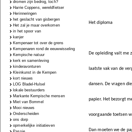
dromen zijn bedrog, toch?
Harrie Coppens, wereldfietser
Herinneringen
het geslacht van gisbergen
Het diploma
Het zal je maar overkomen
in het spoor van
kanjer
Kempenaer tot over de grens
Kempenaren rond de eeuwwisseling
De opleiding valt me 
Kempische natuur
kerk en samenleving
kinderavonturen
laatste vak van de verp
Kleinkunst in de Kempen
kort nieuws
dansen. De vragen die
LOG Bladel-Hulsel
lokale bestuurders
Markante Kempische mensen
papier. Het bezorgt m
Miet van Bommel
Mooi nieuws
Onderscheiden
voorgaande toetsen wa
ons dorp
opmerkelijke initiatieven
Dan moeten we de papi
Passie