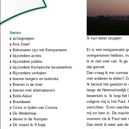
Series
Ik kan beter stoppen
actiegroepen
Arie Zwart
Er is een reorganisatie 
Bekenaren zijn net Kempenaren
overgenomen hebben, maar
bijzondere acties
ik er niet veel van. Ik g
bijzondere jubilea
dat gevoel.
bijzondere Kempische bouwwerken
Dan vraag ik me zomaar i
Bijzondere verhalen
met anderen te delen? Z
boeren burgers en buitenlui
Ik besluit het gewoon te 
Boeren in de knel
langs de Neterselsedijk
boeren met alternatieven
bewerken is. Ik loop het
Bolle Akker
volgens mij is het Paul.
Brandweer
verrichten. ‘Even wachte
Crisis in tijden van Corona
mij en hem in. De machin
De Wederloop
moment zie ik Paul niet 
dieren in de Kempen
Dan denk ik weer aan de 
Dit moest ik ff kwijt