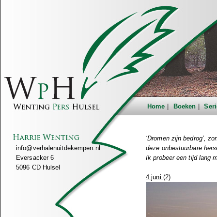
Home
Boeken
Seri
‘Dromen zijn bedrog’, zo
info@verhalenuitdekempen.nl
deze onbestuurbare hers
Eversacker 6
Ik probeer een tijd lang 
5096 CD Hulsel
4 juni (2)