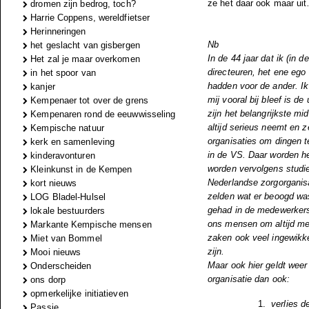
ze het daar ook maar ui
dromen zijn bedrog, toch?
Harrie Coppens, wereldfietser
Herinneringen
Nb
het geslacht van gisbergen
In de 44 jaar dat ik (in
Het zal je maar overkomen
directeuren, het ene eg
in het spoor van
hadden voor de ander. Ik
kanjer
mij vooral bij bleef is d
Kempenaer tot over de grens
zijn het belangrijkste mi
Kempenaren rond de eeuwwisseling
altijd serieus neemt en z
Kempische natuur
organisaties om dingen t
kerk en samenleving
in de VS. Daar worden he
kinderavonturen
worden vervolgens studi
Kleinkunst in de Kempen
Nederlandse zorgorganisa
kort nieuws
zelden wat er beoogd wa
LOG Bladel-Hulsel
gehad in de medewerkers,
lokale bestuurders
ons mensen om altijd mee
Markante Kempische mensen
zaken ook veel ingewikke
Miet van Bommel
zijn.
Mooi nieuws
Maar ook hier geldt weer 
Onderscheiden
organisatie dan ook:
ons dorp
opmerkelijke initiatieven
verlies d
Passie