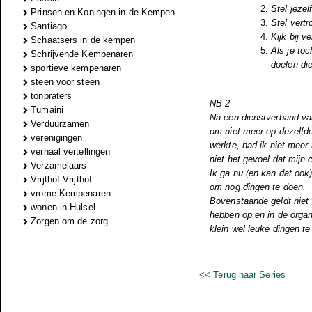
Stel jezel
Prinsen en Koningen in de Kempen
Stel vertr
Santiago
Kijk bij v
Schaatsers in de kempen
Als je to
Schrijvende Kempenaren
doelen die
sportieve kempenaren
steen voor steen
tonpraters
NB 2
Tumaini
Na een dienstverband van
Verduurzamen
om niet meer op dezelfde
verenigingen
werkte, had ik niet meer
verhaal vertellingen
niet het gevoel dat mijn 
Verzamelaars
Ik ga nu (en kan dat ook
Vrijthof-Vrijthof
om nog dingen te doen.
vrome Kempenaren
Bovenstaande geldt niet v
wonen in Hulsel
hebben op en in de organi
Zorgen om de zorg
klein wel leuke dingen te
<< Terug naar Series