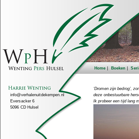
Home
Boeken
Seri
‘Dromen zijn bedrog’, zo
info@verhalenuitdekempen.nl
deze onbestuurbare hers
Eversacker 6
Ik probeer een tijd lang 
5096 CD Hulsel