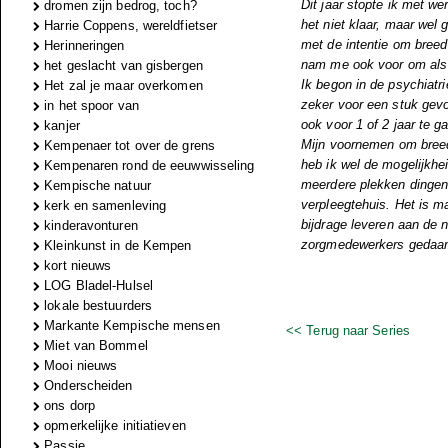
Dit jaar stopte ik met we
dromen zijn bedrog, toch?
het niet klaar, maar wel 
Harrie Coppens, wereldfietser
met de intentie om breed 
Herinneringen
nam me ook voor om als g
het geslacht van gisbergen
Ik begon in de psychiatri
Het zal je maar overkomen
zeker voor een stuk gevo
in het spoor van
ook voor 1 of 2 jaar te g
kanjer
Mijn voornemen om breed 
Kempenaer tot over de grens
heb ik wel de mogelijkhe
Kempenaren rond de eeuwwisseling
meerdere plekken dingen 
Kempische natuur
verpleegtehuis. Het is 
kerk en samenleving
bijdrage leveren aan de n
kinderavonturen
zorgmedewerkers gedaan
Kleinkunst in de Kempen
kort nieuws
LOG Bladel-Hulsel
lokale bestuurders
Markante Kempische mensen
<< Terug naar Series
Miet van Bommel
Mooi nieuws
Onderscheiden
ons dorp
opmerkelijke initiatieven
Passie