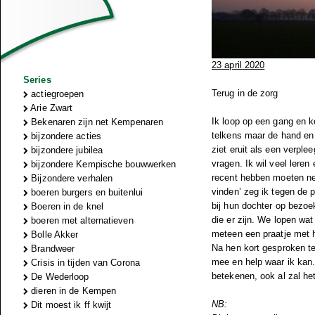
23 april 2020
Series
Terug in de zorg
actiegroepen
Arie Zwart
Ik loop op een gang en k
Bekenaren zijn net Kempenaren
telkens maar de hand en s
bijzondere acties
ziet eruit als een verplee
bijzondere jubilea
vragen. Ik wil veel lere
bijzondere Kempische bouwwerken
recent hebben moeten ne
Bijzondere verhalen
vinden’ zeg ik tegen de p
boeren burgers en buitenlui
bij hun dochter op bezoe
Boeren in de knel
die er zijn. We lopen wa
boeren met alternatieven
meteen een praatje met h
Bolle Akker
Na hen kort gesproken te
Brandweer
mee en help waar ik kan
Crisis in tijden van Corona
betekenen, ook al zal he
De Wederloop
dieren in de Kempen
NB:
Dit moest ik ff kwijt