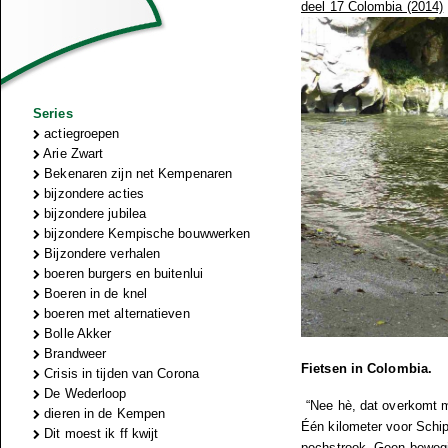
deel 17 Colombia (2014)
Series
actiegroepen
Arie Zwart
Bekenaren zijn net Kempenaren
bijzondere acties
bijzondere jubilea
bijzondere Kempische bouwwerken
Bijzondere verhalen
boeren burgers en buitenlui
Boeren in de knel
boeren met alternatieven
Bolle Akker
Brandweer
Fietsen in Colombia.
Crisis in tijden van Corona
De Wederloop
“Nee hè, dat overkomt m
dieren in de Kempen
Één kilometer voor Schiph
Dit moest ik ff kwijt
pechstrook. Geen bewegin