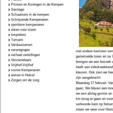
Prinsen en Koningen in de Kempen
Santiago
Schaatsers in de kempen
Schrijvende Kempenaren
sportieve kempenaren
steen voor steen
tonpraters
Tumaini
Verduurzamen
verenigingen
met andere toeristen ve
verhaal vertellingen
gemetselde toren en na 7
Verzamelaars
brengen we een bezoek aa
Vrijthof-Vrijthof
heeft een indrukwekkend 
vrome Kempenaren
kleuren. Ook zien we hie
wonen in Hulsel
zijn aangebracht.
Zorgen om de zorg
Maandag 17 februari: Van
gaan. We blijven een ron
we een afslag gemist en 
km terug te gaan en voor
verkeerde kant op fietse
staan we weer voor Host