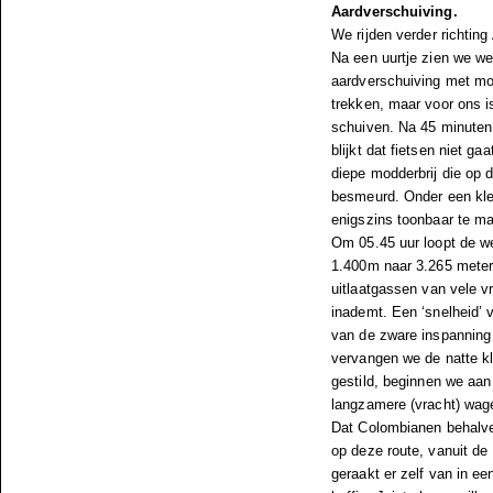
Aardverschuiving.
We rijden verder richting
Na een uurtje zien we we
aardverschuiving met mod
trekken, maar voor ons is
schuiven. Na 45 minuten
blijkt dat fietsen niet g
diepe modderbrij die op de
besmeurd. Onder een klei
enigszins toonbaar te ma
Om 05.45 uur loopt de w
1.400m naar 3.265 meter.
uitlaatgassen van vele v
inademt. Een ‘snelheid’ 
van de zware inspanning 
vervangen we de natte kle
gestild, beginnen we aan
langzamere (vracht) wag
Dat Colombianen behalve 
op deze route, vanuit de
geraakt er zelf van in e