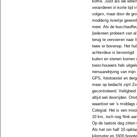
koffie. Juist als we will
veranderen in korte tijd i
volgen, maar door de grot
modderig riviertje gewor
meer. Als de buschauffeu
(iedereen probeert van a
terug te vervoeren naar 
twee er bovenop. Het hul
achterdeur is bevestigd
kuilen en stenen komen w
toeschouwers heb uitgele
riemaandrijving van mijn
GPS, fototoestel en derge
maar op bedacht zijn! Zo
gecontroleerd. Veilighei
altijd wel doorrijden. O
waardoor we ’s middags 
Colegial. Het is een moo
10 km, toch nog flink aa
Op de laatste dag zitten 
Als het om half 10 opklaa
kilometer en 1600 hoogt