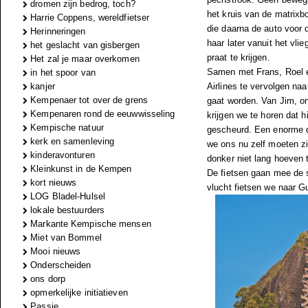
dromen zijn bedrog, toch?
het kruis van de matrixb
Harrie Coppens, wereldfietser
die daarna de auto voor d
Herinneringen
haar later vanuit het vli
het geslacht van gisbergen
praat te krijgen.
Het zal je maar overkomen
Samen met Frans, Roel 
in het spoor van
kanjer
Airlines te vervolgen naa
Kempenaer tot over de grens
gaat worden. Van Jim, on
Kempenaren rond de eeuwwisseling
krijgen we te horen dat h
Kempische natuur
gescheurd. Een enorme d
kerk en samenleving
we ons nu zelf moeten zi
kinderavonturen
donker niet lang hoeven 
Kleinkunst in de Kempen
De fietsen gaan mee de 
kort nieuws
vlucht fietsen we naar G
LOG Bladel-Hulsel
lokale bestuurders
Markante Kempische mensen
Miet van Bommel
Mooi nieuws
Onderscheiden
ons dorp
opmerkelijke initiatieven
Passie