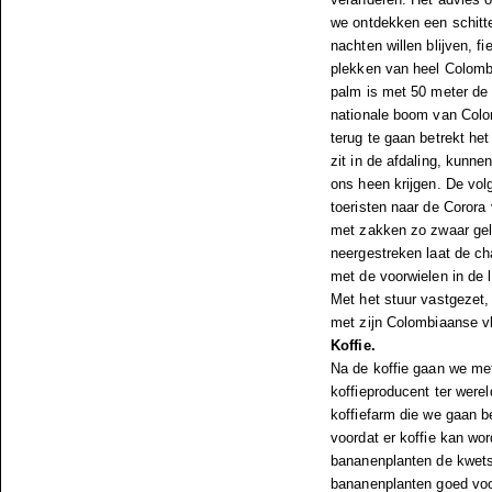
we ontdekken een schitte
nachten willen blijven, 
plekken van heel Colom
palm is met 50 meter de 
nationale boom van Colo
terug te gaan betrekt he
zit in de afdaling, kunn
ons heen krijgen. De vol
toeristen naar de Corora 
met zakken zo zwaar gela
neergestreken laat de ch
met de voorwielen in de l
Met het stuur vastgezet,
met zijn Colombiaanse v
Koffie.
Na de koffie gaan we met
koffieproducent ter were
koffiefarm die we gaan be
voordat er koffie kan w
bananenplanten de kwets
bananenplanten goed vo