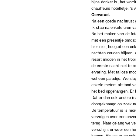
bijna donker is, het word
chauffeurs hotelletje. ’s
Oerwoud.
Na een goede nachtrust g
Ik stap na enkele uren v
Na het maken van de foto
met een presentje omdat h
hier niet, hooguit een en
nachten zouden blijven, z
resort midden in het tro
de eerste nacht niet te 
ervaring. Met talloze moo
wel een paradijs. We sla
enkele meters afstand v
het bed opgehangen. Er k
Dat er dan ook andere (n
doorgeknaagd op zoek na
De temperatuur is ’s mor
vervolgen over een onver
terug. Naar gelang we v
verschijnt er weer een h
komen. Als we er na enke