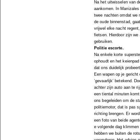
Na het uitwisselen van d
aankomen. In Manizales 
twee nachten omdat we m
de oude binnenstad, gaa
vrijwel elke nacht regen
fietsen. Hierdoor zijn we
gebruiken.
Politie escorte.
Na enkele korte superste
ophoudt en het keienpad
dat ons duidelijk probee
Een wapen op je gericht 
‘gevaarlijk’ betekend. D
achter zijn auto aan te r
een tiental minuten komt
ons begeleiden om de sta
politiemotor, dat is pas
richting brengen. Er wor
een foto van beide agenten
e volgende dag klimmen 
hebben we buiten de rots
veranderen. Het advies o