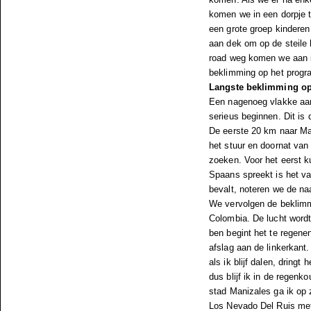
komen we in een dorpje t
een grote groep kinderen
aan dek om op de steile 
road weg komen we aan in
beklimming op het prog
Langste beklimming op
Een nagenoeg vlakke aan
serieus beginnen. Dit is
De eerste 20 km naar Mari
het stuur en doornat va
zoeken. Voor het eerst 
Spaans spreekt is het va
bevalt, noteren we de na
We vervolgen de beklimm
Colombia. De lucht wordt
ben begint het te regene
afslag aan de linkerkant
als ik blijf dalen, dring
dus blijf ik in de regen
stad Manizales ga ik op 
Los Nevado Del Ruis met