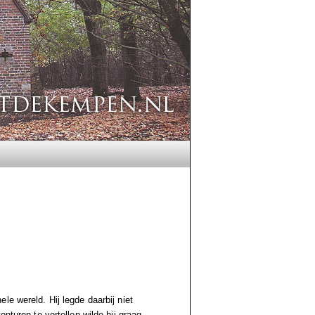
le wereld. Hij legde daarbij niet
nturen te vertellen wilde hij graag