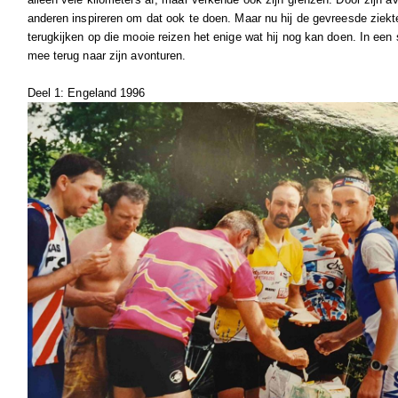
anderen inspireren om dat ook te doen. Maar nu hij de gevreesde ziekt
terugkijken op die mooie reizen het enige wat hij nog kan doen. In een 
mee terug naar zijn avonturen.
Deel 1: Engeland 1996