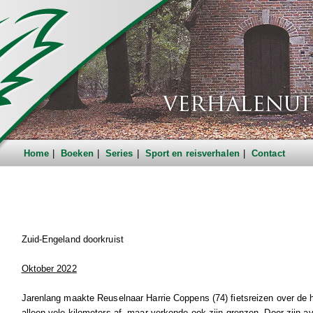
Home
Boeken
Series
Sport en reisverhalen
Contact
Zuid-Engeland doorkruist
Oktober 2022
Jarenlang maakte Reuselnaar Harrie Coppens (74) fietsreizen over de he
alleen vele kilometers af, maar verkende ook zijn grenzen. Door zijn avo