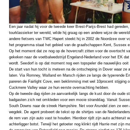
Een jaar nadat hij voor de tweede keer Brest-Parijs-Brest had gereden
tourklassieker ter wereld, wilde hij graag op een andere wijze de were
andere fietsers van TWC Hapert steekt hij in 2002 de Noordzee over v
het programma staat het gebied van de graafschappen Kent, Sussex e
Op het moment dat ze nog op de hovercraft zitten voor de overtocht va
gekeken naar de voetbalwedstrijd Engeland-Nederland voor het EK dat
wordt. Seedorf is op dat moment nog een topspeler die nauwelijks ooit
De start van hun tocht is meteen na de ontscheping in Dover waar ze al
laten. Via Romney, Walland en Marsch rijden ze langs de typerende En
pareren de Fairlight Cove, een beklimming met wel 10procent stijging om
Cuckmere Valley waar ze hun eerste overnachting hebben.
Op de tweede dag rijden ze aanvankelijk langs de kust door de oude st
badgasten zich net omkleden voor een mooie stranddag. Vanuit Susse
South Downs naar de streek Hampshire. Net voor Arundel zien ze een a
wegdek. De agent probeert de tekst op de shirtjes van de Nederlanders 
de rem van zijn auto vast te houden. Hierdoor rijdt zijn auto achteruit 
achterligger botst. Terwijl het getoeter nog klinkt rijdt Harrie met zijn 