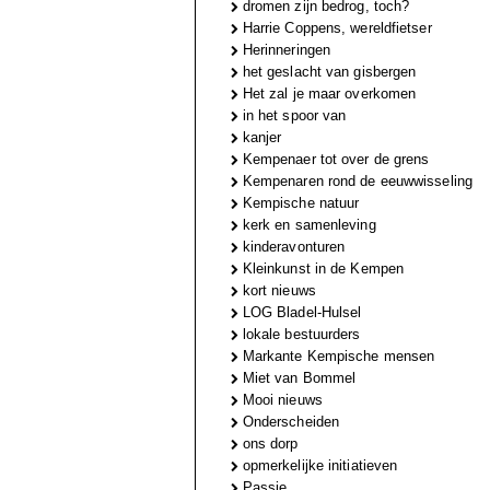
dromen zijn bedrog, toch?
Harrie Coppens, wereldfietser
Herinneringen
het geslacht van gisbergen
Het zal je maar overkomen
in het spoor van
kanjer
Kempenaer tot over de grens
Kempenaren rond de eeuwwisseling
Kempische natuur
kerk en samenleving
kinderavonturen
Kleinkunst in de Kempen
kort nieuws
LOG Bladel-Hulsel
lokale bestuurders
Markante Kempische mensen
Miet van Bommel
Mooi nieuws
Onderscheiden
ons dorp
opmerkelijke initiatieven
Passie