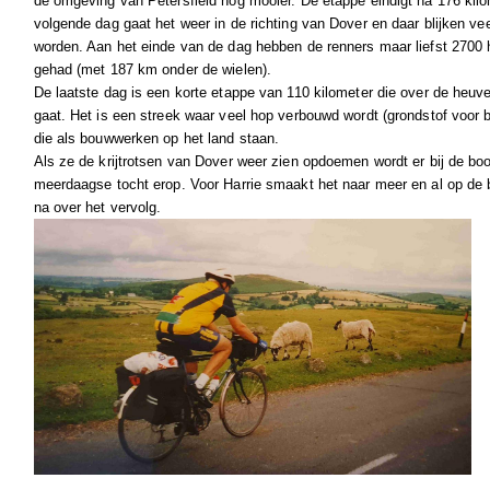
de omgeving van Petersfield nog mooier. De etappe eindigt na 176 kilom
volgende dag gaat het weer in de richting van Dover en daar blijken v
worden. Aan het einde van de dag hebben de renners maar liefst 2700
gehad (met 187 km onder de wielen).
De laatste dag is een korte etappe van 110 kilometer die over de heu
gaat. Het is een streek waar veel hop verbouwd wordt (grondstof voor b
die als bouwwerken op het land staan.
Als ze de krijtrotsen van Dover weer zien opdoemen wordt er bij de bo
meerdaagse tocht erop. Voor Harrie smaakt het naar meer en al op de b
na over het vervolg.