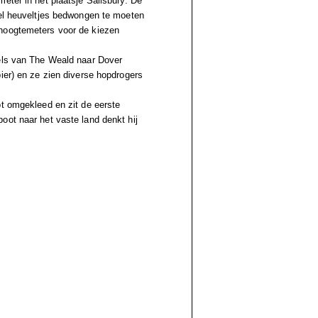
eter in het plaatsje Salisbury. De
eel heuveltjes bedwongen te moeten
 hoogtemeters voor de kiezen
vels van The Weald naar Dover
ier) en ze zien diverse hopdrogers
ot omgekleed en zit de eerste
oot naar het vaste land denkt hij