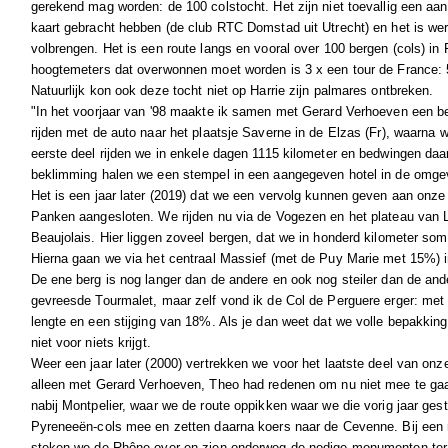
gerekend mag worden: de 100 colstocht. Het zijn niet toevallig een aan
kaart gebracht hebben (de club RTC Domstad uit Utrecht) en het is werk
volbrengen. Het is een route langs en vooral over 100 bergen (cols) in F
hoogtemeters dat overwonnen moet worden is 3 x een tour de France: 
Natuurlijk kon ook deze tocht niet op Harrie zijn palmares ontbreken.
"In het voorjaar van '98 maakte ik samen met Gerard Verhoeven een b
rijden met de auto naar het plaatsje Saverne in de Elzas (Fr), waarna we
eerste deel rijden we in enkele dagen 1115 kilometer en bedwingen daar
beklimming halen we een stempel in een aangegeven hotel in de omgev
Het is een jaar later (2019) dat we een vervolg kunnen geven aan onz
Panken aangesloten. We rijden nu via de Vogezen en het plateau van
Beaujolais. Hier liggen zoveel bergen, dat we in honderd kilometer s
Hierna gaan we via het centraal Massief (met de Puy Marie met 15%) i
De ene berg is nog langer dan de andere en ook nog steiler dan de an
gevreesde Tourmalet, maar zelf vond ik de Col de Perguere erger: met 
lengte en een stijging van 18%. Als je dan weet dat we volle bepakking
niet voor niets krijgt.
Weer een jaar later (2000) vertrekken we voor het laatste deel van on
alleen met Gerard Verhoeven, Theo had redenen om nu niet mee te ga
nabij Montpelier, waar we de route oppikken waar we die vorig jaar gest
Pyreneeën-cols mee en zetten daarna koers naar de Cevenne. Bij ee
steken we de Rhône over en zien onderweg de nodige monumenten ter