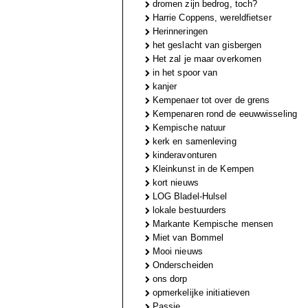
dromen zijn bedrog, toch?
Harrie Coppens, wereldfietser
Herinneringen
het geslacht van gisbergen
Het zal je maar overkomen
in het spoor van
kanjer
Kempenaer tot over de grens
Kempenaren rond de eeuwwisseling
Kempische natuur
kerk en samenleving
kinderavonturen
Kleinkunst in de Kempen
kort nieuws
LOG Bladel-Hulsel
lokale bestuurders
Markante Kempische mensen
Miet van Bommel
Mooi nieuws
Onderscheiden
ons dorp
opmerkelijke initiatieven
Passie