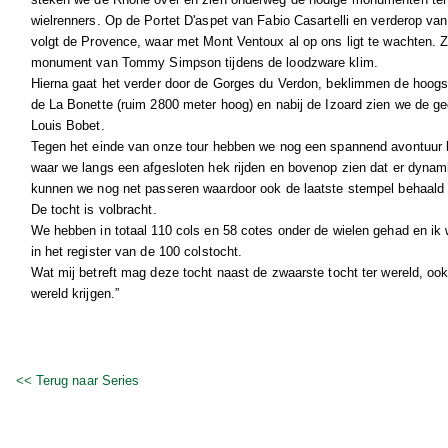
wielrenners. Op de Portet D'aspet van Fabio Casartelli en verderop va
volgt de Provence, waar met Mont Ventoux al op ons ligt te wachten. 
monument van Tommy Simpson tijdens de loodzware klim.
Hierna gaat het verder door de Gorges du Verdon, beklimmen de hoogste
de La Bonette (ruim 2800 meter hoog) en nabij de Izoard zien we de 
Louis Bobet.
Tegen het einde van onze tour hebben we nog een spannend avontuur bi
waar we langs een afgesloten hek rijden en bovenop zien dat er dynam
kunnen we nog net passeren waardoor ook de laatste stempel behaald
De tocht is volbracht.
We hebben in totaal 110 cols en 58 cotes onder de wielen gehad en ik w
in het register van de 100 colstocht.
Wat mij betreft mag deze tocht naast de zwaarste tocht ter wereld, ook
wereld krijgen.”
<< Terug naar Series