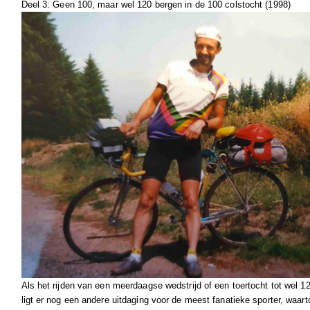
Deel 3: Geen 100, maar wel 120 bergen in de 100 colstocht (1998)
Als het rijden van een meerdaagse wedstrijd of een toertocht tot wel 1
ligt er nog een andere uitdaging voor de meest fanatieke sporter, waar