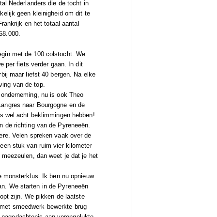
tal Nederlanders die de tocht in
elijk geen kleinigheid om dit te
rankrijk en het totaal aantal
58.000.
egin met de 100 colstocht. We
 per fiets verder gaan. In dit
bij maar liefst 40 bergen. Na elke
ing van de top.
e onderneming, nu is ook Theo
 Langres naar Bourgogne en de
oms wel acht beklimmingen hebben!
n de richting van de Pyreneeën.
dere. Velen spreken vaak over de
een stuk van ruim vier kilometer
 meezeulen, dan weet je dat je het
ze monsterklus. Ik ben nu opnieuw
an. We starten in de Pyreneeën
opt zijn. We pikken de laatste
n met smeedwerk bewerkte brug
 nagedachtenis aan verongelukte