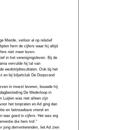
e Mierde, verloor al op relatief
pten hem de cijfers waar hij altijd
fers niet meer lezen.
ief in het verenigingsleven. Bij de
rna vervulde hij tal van
 de wedstrijdresultaten. Ook bij het
 en bij biljartclub De Dorpsrand
even in moest leveren, bouwde hij
n dagbesteding De Wederloop in
 Luijten was niet alleen zijn
oor het tonpraten en Ad ging dan
nette en betrouwbare vriend en
en was goed in cijfers. Het was erg
ementie die hem trof.”
r jong dementerenden, liet Ad zien