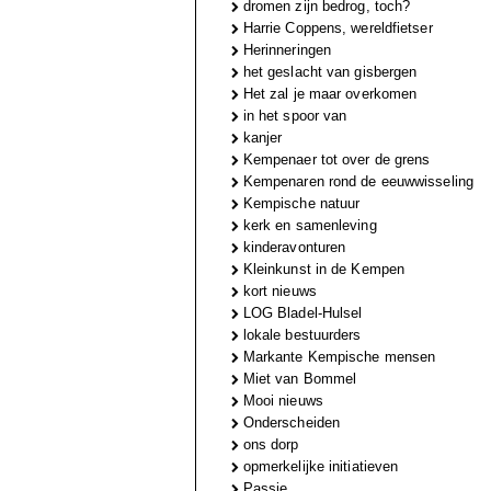
dromen zijn bedrog, toch?
Harrie Coppens, wereldfietser
Herinneringen
het geslacht van gisbergen
Het zal je maar overkomen
in het spoor van
kanjer
Kempenaer tot over de grens
Kempenaren rond de eeuwwisseling
Kempische natuur
kerk en samenleving
kinderavonturen
Kleinkunst in de Kempen
kort nieuws
LOG Bladel-Hulsel
lokale bestuurders
Markante Kempische mensen
Miet van Bommel
Mooi nieuws
Onderscheiden
ons dorp
opmerkelijke initiatieven
Passie