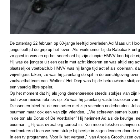
De zaterdag 22 februari op 60-jarige leeftijd overleden Ad Maas uit Hoog
jonge leeftijd de grip op het leven. Als werknemer bij de Rabobank ontgli
zo goed in was en op het scorebord bij zijn cluppie HMVV kon hij de cij
Hij was de jongste uit een gezin met acht kinderen en was altijd erg act
plaatselijke voetbalclub HMVV was hij lange tijd actief als doelman, daa
vrijwilligers taken, zo was hij jarenlang de spil in de berichtgeving over
zaalvoetbalteam van ‘Wolters’ Het Dorp was hij de betrouwbare sluitpost
een vaardig libre speler.
Op het moment dat hij als jong dementerende steeds stukjes van zijn l
toch weer nieuwe relaties op. Zo was hij jarenlang vaste bezoeker va
Diessen en bleef hij de contacten met zijn vrienden onderhouden. Johan
buurman maar ook een van zijn vrienden. ,,We schreven samen buuts v
in de ton als Dorus of De Voetballer.” Hij herinnert Ad als de keurige, 
buurman. ,,Hij was overal erg correct in. Kon mooie teksten schrijven 
confronterend toen we hem stukje bij beetje in zagen leveren door de d
In een tv programma ‘Voor ik het vergeet,’ van Angela Groothuizen ove