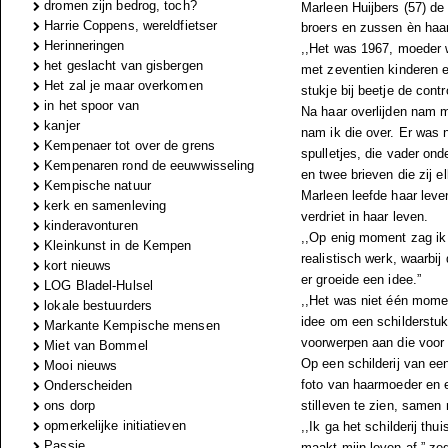
dromen zijn bedrog, toch?
Marleen Huijbers (57) de
Harrie Coppens, wereldfietser
broers en zussen èn haar
Herinneringen
,,Het was 1967, moeder w
het geslacht van gisbergen
met zeventien kinderen e
Het zal je maar overkomen
stukje bij beetje de con
in het spoor van
Na haar overlijden nam m
kanjer
nam ik die over. Er was 
Kempenaer tot over de grens
spulletjes, die vader on
Kempenaren rond de eeuwwisseling
en twee brieven die zij el
Kempische natuur
Marleen leefde haar leve
kerk en samenleving
verdriet in haar leven.
kinderavonturen
,,Op enig moment zag ik 
Kleinkunst in de Kempen
realistisch werk, waarbi
kort nieuws
er groeide een idee.”
LOG Bladel-Hulsel
,,Het was niet één momen
lokale bestuurders
idee om een schilderstuk
Markante Kempische mensen
voorwerpen aan die voor h
Miet van Bommel
Op een schilderij van een
Mooi nieuws
foto van haarmoeder en e
Onderscheiden
ons dorp
stilleven te zien, samen
opmerkelijke initiatieven
,,Ik ga het schilderij th
Passie
maakt mijn leven af,” ze